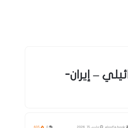
ئيلي – إيران-
elnafis book
مارس 15, 2026
0
605