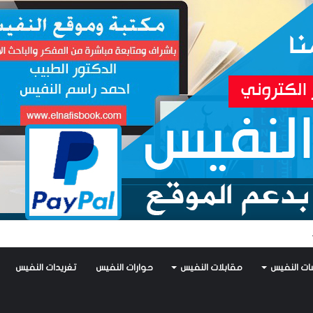
يس يكتب: جواز عتريس من فؤادة باطل!! وجواز براقش من حُنين فاشل!!
ات النفيس
مقابلات النفيس
حوارات النفيس
تغريدات النفيس