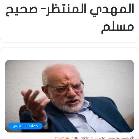
المهدي المنتظر- صحيح
مسلم
مقابلات النفيس
elnafis book
مايو 5, 2020
0
1٬942