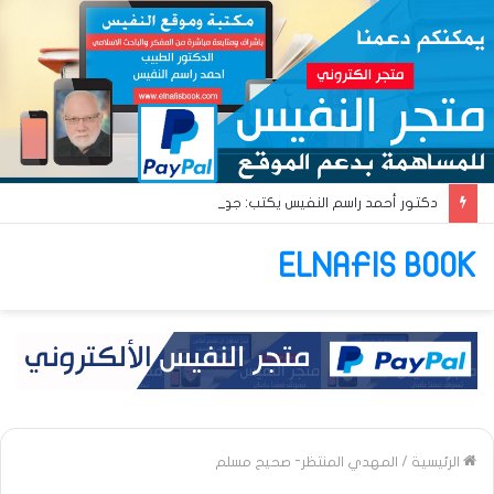
دكتور أحمد راسم النفيس يكتب: جواز عتريس من فؤادة باطل!! وجواز براقش من حُنين فاشل!!
ELNAFIS BOOK
الرئيسية
/
المهدي المنتظر- صحيح مسلم