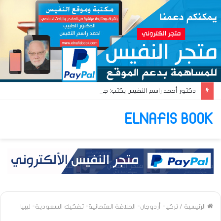
دكتور أحمد راسم النفيس يكتب: جواز عتريس من فؤادة باطل!! وجواز براقش من حُنين فاشل!!
ELNAFIS BOOK
الرئيسية
/
تركيا- أردوجان- الخلافة العثمانية- تفكيك السعودية- ليبيا