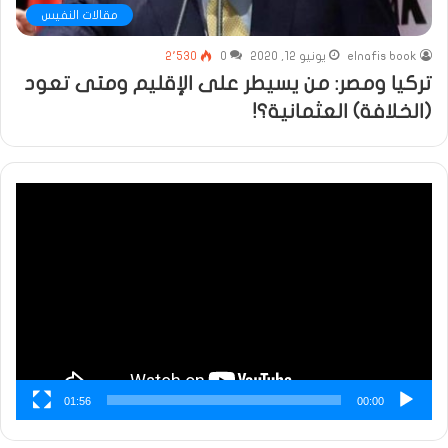
مقالات النفيس
elnafis book
يونيو 12, 2020
0
2٬530
تركيا ومصر: من يسيطر على الإقليم ومتى تعود
(الخلافة) العثمانية؟!
مشغل
الفيديو
01:56
00:00