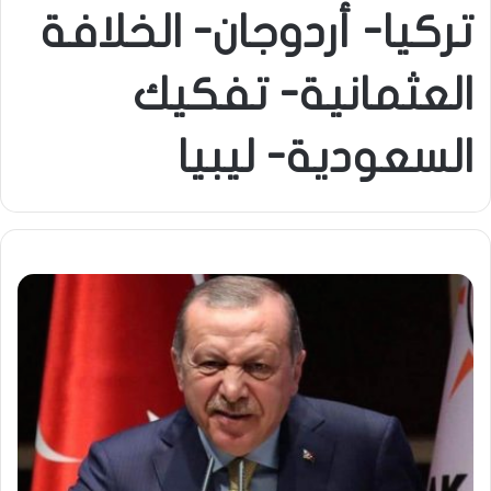
تركيا- أردوجان- الخلافة
العثمانية- تفكيك
السعودية- ليبيا