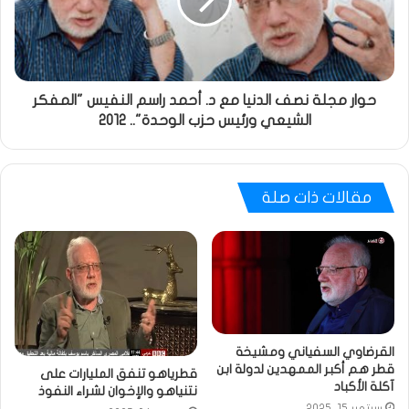
حوار مجلة نصف الدنيا مع د‏. ‏أحمد‏ ‏راسم‏ ‏النفيس "المفكر‏
‏الشيعي‏ ‏ورئيس‏ ‏حزب‏ ‏الوحدة".. 2012
مقالات ذات صلة
القرضاوي السفياني ومشيخة
قطر هم أكبر الممهدين لدولة ابن
قطرياهو تنفق المليارات على
آكلة الأكباد
نتنياهو والإخوان لشراء النفوذ
سبتمبر 15, 2025