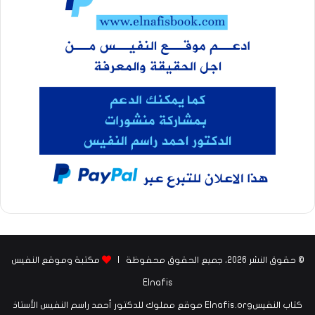
© حقوق النشر 2026، جميع الحقوق محفوظة |
مكتبة وموقع النفيس
Elnafis
كتاب النفيسElnafis.org موقع مملوك للدكتور أحمد راسم النفيس الأستاذ