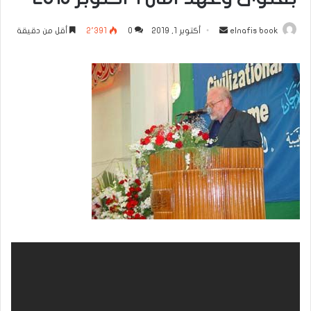
أرسل
elnafis book
أكتوبر 1, 2019
0
2٬391
أقل من دقيقة
بريدا
إلكترونيا