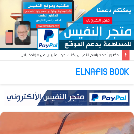
دكتور أحمد راسم النفيس يكتب: جواز عتريس من فؤادة باطل!! وجواز براقش من حُنين فاشل!!
ELNAFIS BOOK