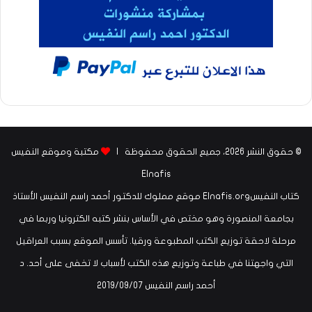
© حقوق النشر 2026، جميع الحقوق محفوظة |
مكتبة وموقع النفيس
Elnafis
كتاب النفيسElnafis.org موقع مملوك للدكتور أحمد راسم النفيس الأستاذ
بجامعة المنصورة وهو مختص في الأساس بنشر كتبه الكترونيا وربما في
مرحلة لاحقة توزيع الكتب المطبوعة ورقيا. تأسس الموقع بسبب العراقيل
التي واجهتنا في طباعة وتوزيع هذه الكتب لأسباب لا تخفى على أحد. د
أحمد راسم النفيس ‏07‏/09‏/2019