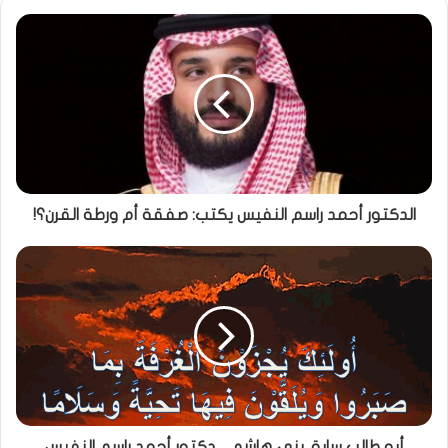
الدكتور أحمد راسم النفيس يكتب: صفقة أم ورطة القرن؟!
أبو طالب سابق بني هاشم.... دكتور أحمد راسم النفيس