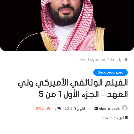
الرئيسية
/
Uncategorized
Uncategorized
الفيلم الوثائقي الأميركي ولي
العهد – الجزء الأول ١ من ٥
أرسل
elnafis book
أكتوبر 3, 2019
0
2٬096
بريدا
أقل من دقيقة
إلكترونيا