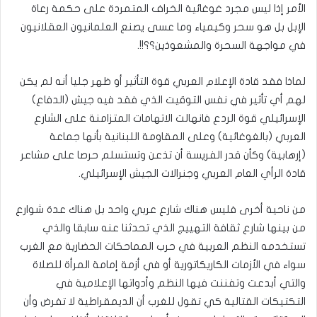
الأمر إذا ليس مجرد غوغائية الخراف المتمردة على حكمة رعاة
الإبل بل هو سحر وكيمياء وما عسى يصنع العلمانيون العقلانيون
في مواجهة السحرة والمشعوذين؟؟!!.
لماذا فقد قادة الإعلام العربي قوة التأثير أو ظهر جليا أنه لم يكن
لهم أي تأثير في نفس التوقيت الذي فقد فيه جيش (الدفاع)
الإسرائيلي قوة الردع فانهالت الاتهامات المتزامنة على الشارع
العربي (بالغوغائية) وعلى المقاومة اللبنانية بأنها جماعة
(إرهابية) وكأن قدر الفريسة أن تذعن وتستسلم حرصا على مشاعر
قادة الرأي العام العربي وجنرالات الجيش الإسرائيلي.
من ناحية أخرى فليس هناك شارع عربي واحد بل هناك عدة شوارع
من بينها شارع ثقافة التهييج الذي تحدثنا عنه سابقا والذي
تستخدمه النظم العربية في حرب المماحكات الحضارية مع الغرب
سواء في الأزمات الكاريكاتورية أو في أزمة إمامة المرأة للصلاة
والتي أبدعت وتفننت فيها النظم وأدواتها الإعلامية في
التكتيكات القتالية كي تقول للغرب أن الديمقراطية لا تفرض وأن