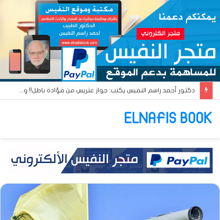
دكتور أحمد راسم النفيس يكتب: جواز عتريس من فؤادة باطل!! وجواز براقش من حُنين فاشل!!
ELNAFIS BOOK