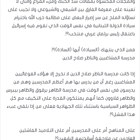
والمجلات المحشوة بمقالات سد الحنك وملء الفراغ والتي لا
تعينه على معرفة الفارق بين الشيعي والشيوعي ولا تجيب على
تساؤله الملح عن سر إصرار البعض على مطالبة حزب الله باحترام
سيادة الدولة اللبنانية في نفس الوقت الذي تقوم فيه إسرائيل
باعتقال رئيس برلمان عربي منتخب؟!.
فمن الذي ينتهك (السيادة) أيها (السادة)؟!.
مدرسة المشاغبين والناظر صلاح الدين
إذا كانت مدرسة الناظر صلاح الدين لا تخرج إلا هؤلاء الغوغائيين
المشاغبين رغم أن من يدرس بها هم أعظم المدرسين وهم من
يدرسون في نفس الوقت في مدرسة الظاهر برقوق والظاهر بيبرس
والظاهر قلاوون كما أنهم يمتلكون القدرة على التكيف مع كل
الظواهر السياسية باستثناء تلك الجهادية فعلى من إذا نلقي عبء
هذا الفشل؟!.
على المناهج أم على المدرسين أم على التلاميذ الفاشلين
العاجزين عن ملاحقة أساتذتهم النابغين؟!.