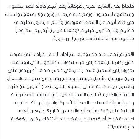
فلماذا بقي الشارع العربي غوغائيا رغم أنهم قادته الذين يكتبون
ويتكلمون لا يفترون.. ورغم ذلك فهم لا يؤثرون ولا يُقنعون والسبب
في ذلك أنهم عن السمع لمعزولون وأنهم لا يتأثرون بما يجري
حولهم ولا بما جرى قبلهم (وجعلنا من بين أيديهم سدا ومن
خلفهم سدا فأغشيناهم فهم لا يبصرون).
الأمر لم يقف عند حد توجيه الاتهامات لتلك الخراف التي تمردت
على رعاتها بل تعداه إلى حرب الكواكب والنجوم التي انقسمت
بدورها إلى قسمين قسم يكتب في خمس صحف أو يزيدون على
يمين فريدمان وشمال كيسنجر وقسم يكتب في صحيفة واحدة أو
ينقصون حيث كتبت إحدى النسوة اللاتي قطعن أيديهن من كثرة
التأليف والكتابة: (ما هو السحر الخاص الذي تمارسه المجموعات
والميليشيات المسلحة المحاربة لأميركا واسرائيل وذات العقيدة
الدينية على كوكبة الاحزاب والنخب والشارع؟ هل هي لعبة
اعلامية فقط أم كيمياء عربية خاصة جداً، تتفاعل فيها الكوكبة
مع الاعلام!؟).