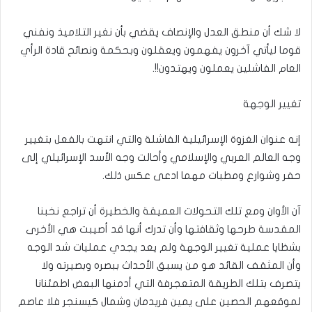
لا شك أن منطق العدل والإنصاف يقضي بأن نغير التلاميذ ونفني
قوما ليأتي آخرون يفهمون ويعقلون وبحكمة ونصائح قادة الرأي
العام الفاشلين يعملون ويهتدون!!.
تغيير الوجهة
إنه عنوان الغزوة الإسرائيلية الفاشلة والتي انتهت بالفعل بتغيير
وجه العالم العربي والإسلامي وأحالت وجه الأسد الإسرائيلي إلى
حفر وشوارع ومطبات مهما ادعى عكس ذلك.
آن الأوان ومع تلك التحولات العميقة والخطيرة أن تراجع نخبنا
المقدسة طرحها وثقافتها وأن تدرك أنها قد أصيبت هي الأخرى
بشظايا عملية تغيير الوجهة ولم يعد يجدي عمليات شد الوجه
وأن المثقف القائد هو من يسبق الأحداث ببصره وبصيرته ولا
يتصرف بتلك الطريقة المتعجرفة التي أدمنها البعض اطمئنانا
لموقعهم الحصين على يمين فريدمان وشمال كيسنجر فلا عاصم