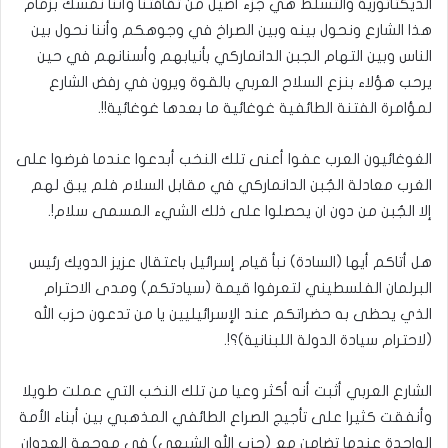
الديكتاتورية والتسلط هي جزء أصيل من ثقافتنا وأننا نمسك بزمام
هذا الشارع ونحول بينه وبين الصراخ في وجوهكم وأننا نحول بين
الناس وبين التهام الجبن الدانماركي بأنيابهم وأسنانهم في حين
يرحب هؤلاء بنزع السلاح العربي بالقوة ويرون في رفض الشارع
لمؤامرة الفتنة الطائفية غوغائية ما بعدها غوغائية!!.
الغوغائيون العرب عفوا أعنى تلك النخب أبدعوا عندما فرضوا على
الغرب معادلة الجُبن الدانماركي في مقابل السلام فلم يبق لهم
إلا الجُبن من دون ان يحصلوا على ذلك الشيء المسمى سلام!.
هل أتاكم أيها (السادة) نبأ قيام إسرائيل باعتقال عزيز الدويك رئيس
البرلمان الفلسطيني لتعرفوا قيمة (سيادتكم) ومدى الاحترام
الذي يحظى به حضراتكم عند الإسرائيليين يا من تدعون حزب الله
(لاحترام سيادة الدولة اللبنانية)؟!.
الشارع العربي أثبت أنه أكثر وعيا من تلك النخب التي عملت طويلا
وأنفقت كثيرا على تأجيج الصراع الطائفي المذهبي بين أبناء الأمة
الواحدة عندما تضامن مع (حزب الله الشيعي) في موجهة العدوان