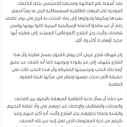
لقد أسقط بائع الفاكهة وصديقنا اللامنتمي بتلك الكلمات
الموجزة تلال الترهات الطائفية السفسطائية التي ما يفتأ البعض
يعيدها ويكررها وحولوها إلى رماد اشتدت به الريح في يوم عاصف
رغم أن من ساندوا الحملة الإسرائيلية البربرية كانوا يرونها رواسي
شامخات وأثبت رجل الشارع (الغوغائي) المستند إلى فطرته أنها
مجرد أوهام لا أكثر ولا أقل.
إذن فهناك شارع عربي آخر يرفض القبول بمسخ فطرته وأن هذا
الشارع يتلهف إلى من يقوده ويوجهه كما أنه كشف عن عمق
أزمة تلك النخب ونرجسيتها المفرطة وأن هذه النخب كانت في
حقيقة الأمر تحدث نفسها وتنظر في مرآتها طيلة العقود
الماضية.
من حقنا أن نسأل نخبنا الثقافية المرهقة بالتجول بين الصحف
والمجلات والفضائيات والإذاعات عن دورهم في وأد ثقافة التحريض
والفتنة ولماذا تجاوزهم رجل الشارع وأثبت أنه أكثر منهم وعيا
بالرغم من ندرة المعلومات التي تصل إليه عبر تلك الصحف