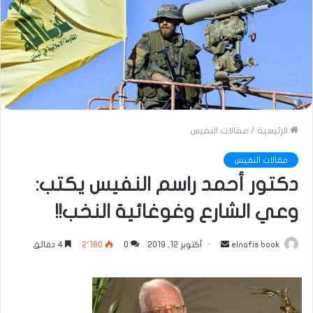
الرئيسية
/
مقالات النفيس
مقالات النفيس
دكتور أحمد راسم النفيس يكتب:
وعي الشارع وغوغائية النخب!!
أرسل
elnafis book
أكتوبر 12, 2019
0
2٬180
4 دقائق
بريدا
إلكترونيا