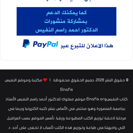
© حقوق النشر 2026، جميع الحقوق محفوظة |
مكتبة وموقع النفيس
Elnafis
كتاب النفيسElnafis.org موقع مملوك للدكتور أحمد راسم النفيس الأستاذ
بجامعة المنصورة وهو مختص في الأساس بنشر كتبه الكترونيا وربما في
مرحلة لاحقة توزيع الكتب المطبوعة ورقيا. تأسس الموقع بسبب العراقيل
التي واجهتنا في طباعة وتوزيع هذه الكتب لأسباب لا تخفى على أحد. د