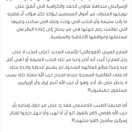
الإسرائيلي متجاهلا فتاوى الحقد والكراهية التي أنفق على
ترويجها المليارات من أموال المسلمين ليؤكد لكل هؤلاء أن فطرته
ما زالت سليمة وأن النخب التي روجت وتلك التي سكتت وغيرها
التي تعالمت رغم جهلها هي من يحتاج إلى إعادة النظر في
مسلماتها ومواقفها الأخلاقية والسياسية.
الشارع العربي (الغوغائي) للأسف الشديد (على النخب لا على
رجل الشارع) أثبت أنه أكثر وعيا من تلك النخب المترفة أو (هي أقل
منه وعيا) فبائع الفاكهة المتجول لم يقتنع للحظة واحدة بتلك
الدعايات الطائفية السمجة عندما امتدح حزب الله معللا ذلك بسبب
لا يخطر على بال أحد وهو أن حزب الله (تبع إيران وأن الإيرانيين
مسلمون حقيقيون)!!.
أما صديقنا الطبيب اللامنتمي فقد رد على من حاول إقناعه بأن
حزب الله رافضي كافر بالقول (لو أن أبا لهب وأبا جهل خرجوا لقتال
إسرائيل سأصبح كافرا مثلهم)!!.