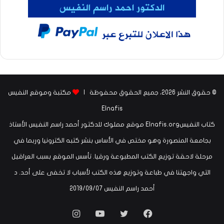
© حقوق النشر 2026، جميع الحقوق محفوظة |
مكتبة وموقع النفيس
Elnafis
كتاب النفيسElnafis.org موقع مملوك للدكتور أحمد راسم النفيس الأستاذ
بجامعة المنصورة وهو مختص في الأساس بنشر كتبه الكترونيا وربما في
مرحلة لاحقة توزيع الكتب المطبوعة ورقيا. تأسس الموقع بسبب العراقيل
التي واجهتنا في طباعة وتوزيع هذه الكتب لأسباب لا تخفى على أحد. د
أحمد راسم النفيس ‏07‏/09‏/2019
فيسبوك
تويتر
يوتيوب
انستقرام