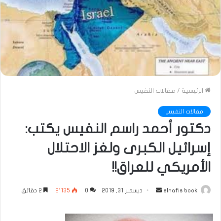
الرئيسية
/
مقالات النفيس
مقالات النفيس
دكتور أحمد راسم النفيس يكتب:
إسرائيل الكبرى ولغز الاحتلال
الأمريكي للعراق!!
أرسل
elnafis book
ديسمبر 31, 2019
0
2٬135
2 دقائق
بريدا
إلكترونيا