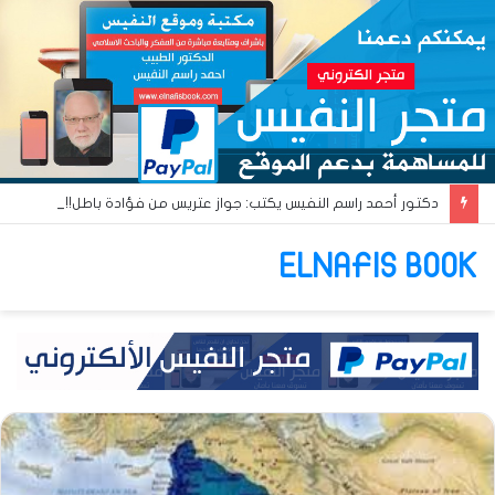
دكتور أحمد راسم النفيس يكتب: جواز عتريس من فؤادة باطل!! وجواز براقش من حُنين فاشل!!
ELNAFIS BOOK