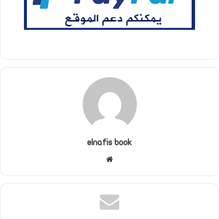
elnafis book
موقع
الويب