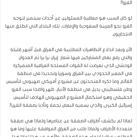
الغزو!!.
لو كان السبب هو معاقبة المسئولين عن أحداث سبتمبر لتوجه
الغزو نحو العربية السعودية والإمارات، تلك البلدان التي انطلق منها
الانتحاريون.
الآن وبعد اندلاع التظاهرات المطلبية في العراق قبل أشهر قليلة
والتي رفع بعض المشاركين فيها شعار: إيران برا برا ثم العدوان
الوحشي الذي تعرضت له القوات المسلحة العراقية المتمركزة
في المعبر الحدودي بين العراق وسوريا وتحديدا في منطقة
القائم وما ذكره المتحدثون عن مشروع أمريكي صهيوني لتأسيس
وطن فلسطيني بديل في منطقة الأنبار، ظهر واضحا سبب الغزو
الحقيقي وهو استكمال المشروع الصهيوني الهادف لتأسيس
إسرائيل الكبرى والذي يسميه البعض تجملا وتأدبا بصفقة القرن!!.
لماذا لم يكشف أطراف الصفقة عن عناصرها ولماذا هي صفقة
متعددة الأطراف ولماذا طلب من العراق الموافقة عليها وما هو
المطلوب عراقيا لاتمام هذه الصفقة، والأهم من هذا لماذا هذا