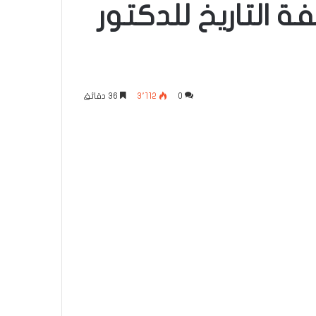
 التاريخ للدكتور
0
3٬112
36 دقائق