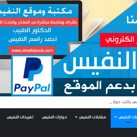
س يكتب: جواز عتريس من فؤادة باطل!! وجواز براقش من حُنين فاشل!!
ات النفيس
مقابلات النفيس
حوارات النفيس
تغريدات النفيس