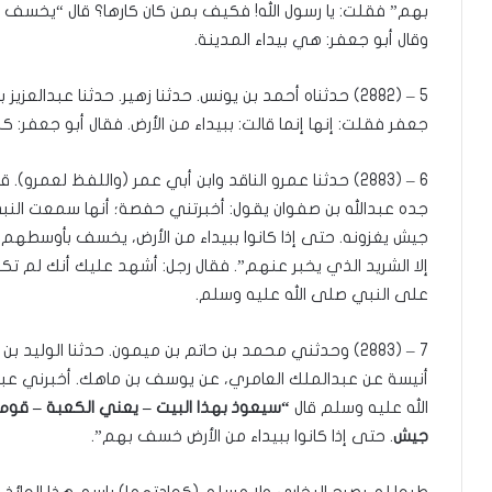
بهم” فقلت: يا رسول الله! فكيف بمن كان كارها؟ قال “يخسف 
وقال أبو جعفر: هي بيداء المدينة.
5 – (2882) حدثناه أحمد بن يونس. حدثنا زهير. حدثنا عبدالع
جعفر فقلت: إنها إنما قالت: ببيداء من الأرض. فقال أبو جعفر: كلا. 
6 – (2883) حدثنا عمرو الناقد وابن أبي عمر (واللفظ لعمر
جده عبدالله بن صفوان يقول: أخبرتني حفصة؛ أنها سمعت النب
جيش يغزونه. حتى إذا كانوا ببيداء من الأرض، يخسف بأوسطهم
إلا الشريد الذي يخبر عنهم”. فقال رجل: أشهد عليك أنك لم
على النبي صلى الله عليه وسلم.
7 – (2883) وحدثني محمد بن حاتم بن ميمون. حدثنا الوليد ب
أنيسة عن عبدالملك العامري، عن يوسف بن ماهك. أخبرني عبدا
الله عليه وسلم قال
“سيعوذ بهذا البيت – يعني الكعبة – قوم
جيش
. حتى إذا كانوا ببيداء من الأرض خسف بهم”.
طبعا لم يصرح البخاري ولا مسلم (كعادتهما) باسم هذا العائذ ا