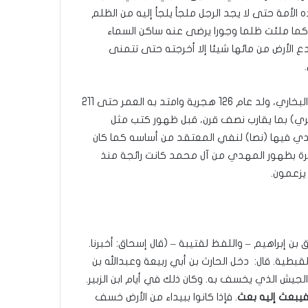
الأمة حتى لا يجد الرجل ملجأ يلجأ إليه من الظلم
 كما ملئت ظلما وجورا يرضى عنه ساكن السماء
تدع الأرض من مائها شيئا إلا أخرجته حتى تتمنى
الطريف في الأمر أن عبد الرزاق الصنعاني أستاذ أحمد بن حنبل والبخاري، ولد عام 126 هجرية وامتد به العمر حتى 211
ري) بما يقارب نصف قرن، قبل ظهور كتب مثل
 فيها (نصا) لنفي المعتقد من أساسه كما كان
مبشرة بظهور المهدي من آل محمد كانت رائجة منذ
 يزعمون.
حاق بن إبراهيم – واللفظ لقتيبة – (قال إسحاق: أخبرنا.
القبطية. قال: دخل الحارث بن أبي ربيعة وعبدالله بن
لجيش الذي يخسف به. وكان ذلك في أيام ابن الزبير.
فيبعث إليه بعث
. فإذا كانوا ببيداء من الأرض خسف