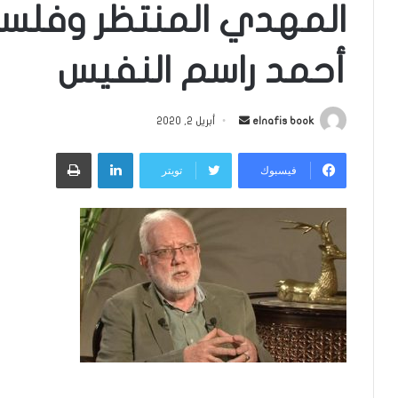
المهدي المنتظر وفلسفة
أحمد راسم النفيس
أرسل
elnafis book
أبريل 2, 2020
بريدا
لينكدإن
طباعة
إلكترونيا
فيسبوك
تويتر