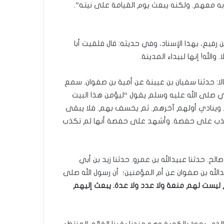
به معهم. ولكنه يبعث يوم القيامة على نيته”.
زيز بن رفيع، بهذا الإسناد، وفي حديثه: قال فلقيت أبا
والله! إنها لبيداء المدينة.
و). قالا: حدثنا سفيان بن عيينة عن أمية بن صفوان. سمع
ي صلى الله عليه وسلم يقول “ليؤمن هذا البيت
. وينادي أولهم آخرهم. ثم يخسف بهم. فلا يبقى
 تكذب على حفصة. وأشهد على حفصة أنها لم تكذب
ن صالح. حدثنا عبيدالله بن عمرو. حدثنا زيد بن أبي
لله بن صفوان عن أم المؤمنين؛ أن رسول الله صلى
 ليست لهم منعة ولا عدد ولا عدة. يبعث إليهم
لذي يعوذ بالكعبة وهو عندنا يقينا القائم المنتظر