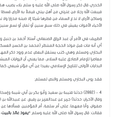
الخدري قال ذكر رسول الله صلى الله عليه و سلم بلاء يصيب هذه 
فيبعث الله رجلا من عترتي من أهل بيتي فيملأ به الأرض قسطا
وساكن الأرض لا تدع السماء من قطرها شيئا إلا صبته مدرارا ولا 
الأحياء الأموات يعيش في ذلك سبع سنين أو ثمان أو تسع سنين.
أي أنه مات قبل مولد الحجة المنتظر (محمد بن الحسن العسك
البخاري ومسلم وهي كتب يستغل البعض عدم ورود ذكر المهدي
معاصرا للإمام الصادق عليه السلام، مما يعني أن الروايات ال
البدايات الأولى للتاريخ الإسلامي بعيدا عن أي مؤثر شيعي كما
فقد روى البخاري ومسلم والنص لمسلم:
4 – (2882) حدثنا قتيبة بن سعيد وأبو بكر بن أبي شيبة وإس
وقال الآخران: حدثنا) جرير عن عبدالعزيز بن رفيع، عن عبيدالله بن 
صفوان، وأنا معهما، على أم سلمة، أم المؤمنين. فسألاها عن ا
فقالت: قال رسول الله صلى الله عليه وسلم
“يعوذ عائذ بالبيت 