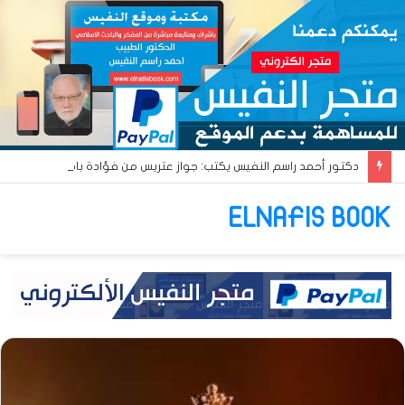
دكتور أحمد راسم النفيس يكتب: جواز عتريس من فؤادة باطل!! وجواز براقش من حُنين فاشل!!
ELNAFIS BOOK