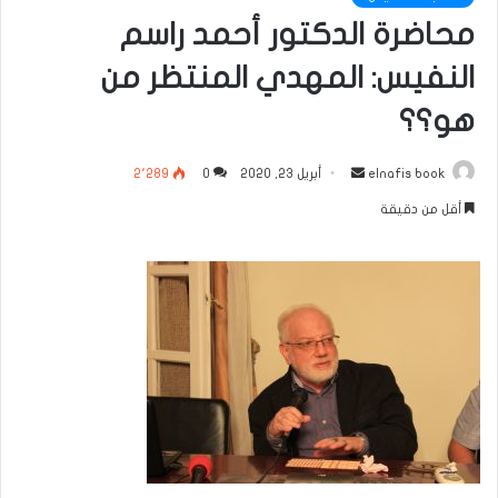
محاضرة الدكتور أحمد راسم
النفيس: المهدي المنتظر من
هو؟؟
أرسل
elnafis book
أبريل 23, 2020
0
2٬289
بريدا
أقل من دقيقة
إلكترونيا