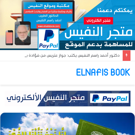
دكتور أحمد راسم النفيس يكتب: جواز عتريس من فؤادة باطل!! وجواز براقش من حُنين فاشل!!
ELNAFIS BOOK