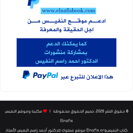
© حقوق النشر 2026، جميع الحقوق محفوظة |
مكتبة وموقع النفيس
Elnafis
كتاب النفيسElnafis.org موقع مملوك للدكتور أحمد راسم النفيس الأستاذ