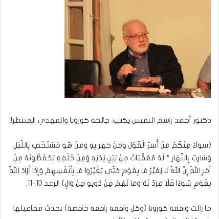
دكتور أحمد راسم النفيس يكتب: جائحة كورونا والمهدي المنتظر!!
(سَوَاءٌ مِنْكُمْ مَنْ أَسَرَّ الْقَوْلَ وَمَنْ جَهَرَ بِهِ وَمَنْ هُوَ مُسْتَخْفٍ بِاللَّيْلِ
وَسَارِبٌ بِالنَّهَارِ * لَهُ مُعَقِّبَاتٌ مِنْ بَيْنِ يَدَيْهِ وَمِنْ خَلْفِهِ يَحْفَظُونَهُ مِنْ
أَمْرِ اللَّهِ إِنَّ اللَّهَ لَا يُغَيِّرُ مَا بِقَوْمٍ حَتَّى يُغَيِّرُوا مَا بِأَنْفُسِهِمْ وَإِذَا أَرَادَ اللَّهُ
بِقَوْمٍ سُوءًا فَلَا مَرَدَّ لَهُ وَمَا لَهُمْ مِنْ دُونِهِ مِنْ وَالٍ) الرعد 10-11.
ما زالت واقعة كورونا (وكل واقعة رافعة خافضة) تحدث مفاعيلها