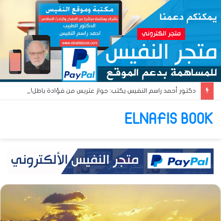
دكتور أحمد راسم النفيس يكتب: جواز عتريس من فؤادة باطل!! وجواز براقش من حُنين فاشل!!
ELNAFIS BOOK