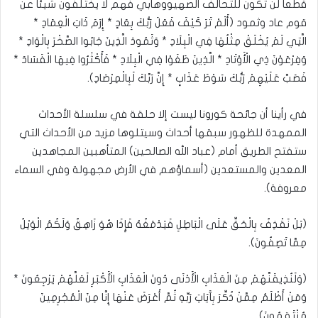
قطعا لن تكون للتحالف الصهيووهابي فهم لا يختلفون شيئا عن
قوم عاد وثمود (أَلَمْ تَرَ كَيْفَ فَعَلَ رَبُّكَ بِعَادٍ * إِرَمَ ذَاتِ الْعِمَادِ *
الَّتِي لَمْ يُخْلَقْ مِثْلُهَا فِي الْبِلَادِ * وَثَمُودَ الَّذِينَ جَابُوا الصَّخْرَ بِالْوَادِ *
وَفِرْعَوْنَ ذِي الْأَوْتَادِ * الَّذِينَ طَغَوْا فِي الْبِلَادِ * فَأَكْثَرُوا فِيهَا الْفَسَادَ *
فَصَبَّ عَلَيْهِمْ رَبُّكَ سَوْطَ عَذَابٍ * إِنَّ رَبَّكَ لَبِالْمِرْصَادِ).
في رأينا أن جائحة كورونا ليست إلا حلقة في سلسلة الأحداث
الممهدة للظهور سبقها أحداث وسيتلوها مزيد من الأحداث التي
ستفتح الطريق أمام (عباد الله الصالحين) المتأهبين المجاهدين
المعدين والمستعدين (أسماؤهم في الأرض مجهولة وفي السماء
معروفة).
(بَلْ نَقْذِفُ بِالْحَقِّ عَلَى الْبَاطِلِ فَيَدْمَغُهُ فَإِذَا هُوَ زَاهِقٌ وَلَكُمُ الْوَيْلُ
مِمَّا تَصِفُونَ).
(وَلَنُذِيقَنَّهُمْ مِنَ الْعَذَابِ الْأَدْنَى دُونَ الْعَذَابِ الْأَكْبَرِ لَعَلَّهُمْ يَرْجِعُونَ *
وَمَنْ أَظْلَمُ مِمَّنْ ذُكِّرَ بِآَيَاتِ رَبِّهِ ثُمَّ أَعْرَضَ عَنْهَا إِنَّا مِنَ الْمُجْرِمِينَ
مُنْتَقِمُونَ).