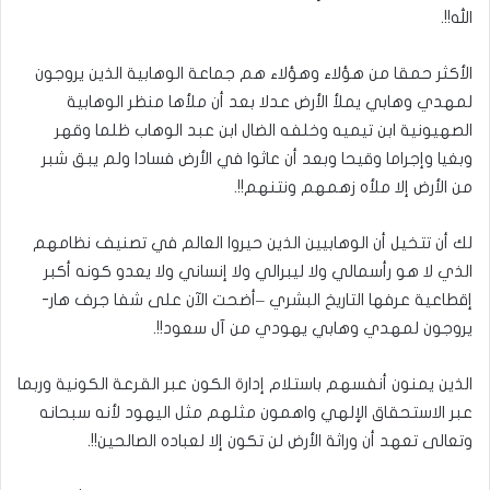
الله!!.
الأكثر حمقا من هؤلاء وهؤلاء هم جماعة الوهابية الذين يروجون
لمهدي وهابي يملأ الأرض عدلا بعد أن ملأها منظر الوهابية
الصهيونية ابن تيميه وخلفه الضال ابن عبد الوهاب ظلما وقهر
وبغيا وإجراما وقيحا وبعد أن عاثوا في الأرض فسادا ولم يبق شبر
من الأرض إلا ملأه زهمهم ونتنهم!!.
لك أن تتخيل أن الوهابيين الذين حيروا العالم في تصنيف نظامهم
الذي لا هو رأسمالي ولا ليبرالي ولا إنساني ولا يعدو كونه أكبر
إقطاعية عرفها التاريخ البشري –أضحت الآن على شفا جرف هار-
يروجون لمهدي وهابي يهودي من آل سعود!!.
الذين يمنون أنفسهم باستلام إدارة الكون عبر القرعة الكونية وربما
عبر الاستحقاق الإلهي واهمون مثلهم مثل اليهود لأنه سبحانه
وتعالى تعهد أن وراثة الأرض لن تكون إلا لعباده الصالحين!!.