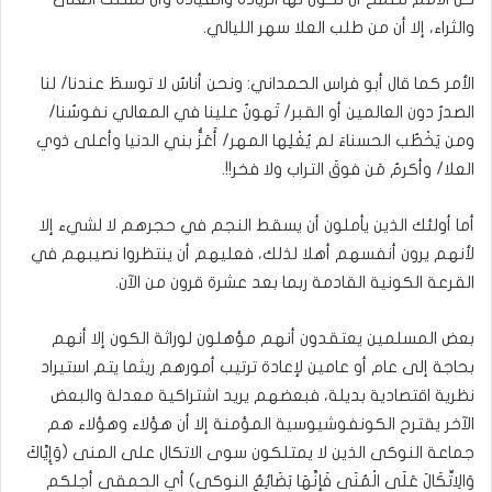
والثراء، إلا أن من طلب العلا سهر الليالي.
الأمر كما قال أبو فراس الحمداني: ونحن أناسٌ لا توسطَ عندنا/ لنا
الصدرُ دون العالمين أو القبر/ تَهونُ علينا في المعالي نفوسُنا/
ومن يَخْطُب الحسناءَ لم يُغْلِها المهر/ أَعَزُّ بني الدنيا وأعلى ذوي
العلا/ وأكرمُ مَن فوقَ التراب ولا فخر!!.
أما أولئك الذين يأملون أن يسقط النجم في حجرهم لا لشيء إلا
لأنهم يرون أنفسهم أهلا لذلك، فعليهم أن ينتظروا نصيبهم في
القرعة الكونية القادمة ربما بعد عشرة قرون من الآن.
بعض المسلمين يعتقدون أنهم مؤهلون لوراثة الكون إلا أنهم
بحاجة إلى عام أو عامين لإعادة ترتيب أمورهم ريثما يتم استيراد
نظرية اقتصادية بديلة، فبعضهم يريد اشتراكية معدلة والبعض
الآخر يقترح الكونفوشيوسية المؤمنة إلا أن هؤلاء وهؤلاء هم
جماعة النوكى الذين لا يمتلكون سوى الاتكال على المنى (وَإِيَّاكَ
وَالِاتِّكَالَ عَلَى الْمُنَى فَإِنَّهَا بَضَائِعُ النوكى) أي الحمقى أجلكم