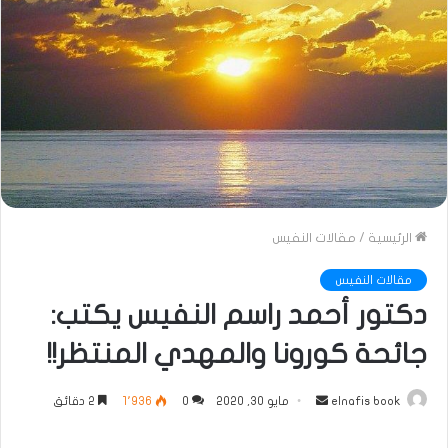
الرئيسية
/
مقالات النفيس
مقالات النفيس
دكتور أحمد راسم النفيس يكتب:
جائحة كورونا والمهدي المنتظر!!
أرسل
elnafis book
مايو 30, 2020
0
1٬936
2 دقائق
بريدا
إلكترونيا