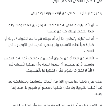
في النظام العالمي الحاكم للأرض.
يتعين علينا أن نستخلص من آيات سورة الرعد يلي:
أن الله تبارك وتعالى هو الحافظ للتوازن بين المخلوقات ولولا
هذا الحفظ لهلك كل من عليها.
أن الله تبارك وتعالى إذا أراد أن يهلك قوما من الأقوام (دولة أو
كيان) هيأ لذلك الأسباب ولن يعجزه شيء في الأرض ولا في
السماء.
الأهم من هذا أن من يمنون أنفسهم بقطف ثمار هذا التغيير
وتسيد الأرض عليهم أن يعدوا العدة وأن يهيئوا الأسباب لأن
(اللَّهَ لَا يُغَيِّرُ مَا بِقَوْمٍ حَتَّى يُغَيِّرُوا مَا بِأَنْفُسِهِمْ).
هذه هي رؤيتنا لما يجري الآن من أحداث متسارعة ومتشابكة لم
تبدأ قطعا بكورونا ولا حتى قبلها بأسابيع أو شهور بل منذ زمن
بعيد.
كل الأمم تطمح أن تكون لها الريادة والقيادة وأن تمتلك الغنى