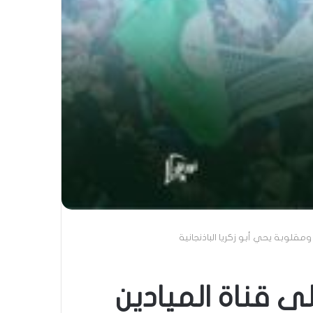
قلوبة يحي أبو زكريا الباذنجانية
 قناة الميادين