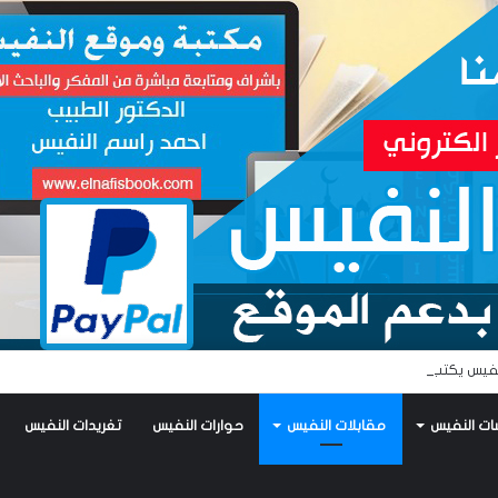
فيس يكتب: جواز عتريس من فؤادة باطل!! وجواز براقش من حُنين فاشل!!
ات النفيس
مقابلات النفيس
حوارات النفيس
تغريدات النفيس