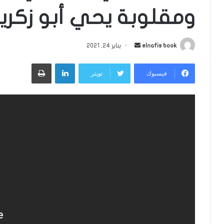
ومقلوبة يحي أبو زكريا 
أرسل
elnafis book
يناير 24, 2021
بريدا
لينكدإن
طباعة
إلكترونيا
فيسبوك
تويتر