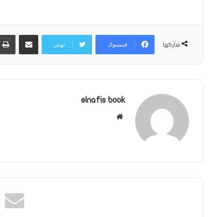
مشاركة عبر البريد
فيسبوك
تويتر
شاركها
elnafis book
موقع
الويب