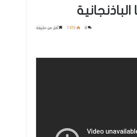
الباذنجانية
0
1٬370
أقل من دقيقة