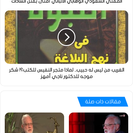
المفتي السعودي الوهابي الألباني أفتى بقتل السادات
الغريب من ليس له حبيب.. لماذا متجر النفيس للكتب؟! شكر
موجه للدكتور ناجي أمهز
مقالات ذات صلة