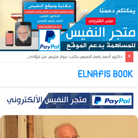
دكتور أحمد راسم النفيس يكتب: جواز عتريس من فؤادة باطل!! وجواز براقش من حُنين فاشل!!
ELNAFIS BOOK