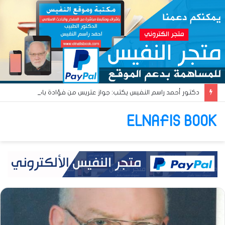
دكتور أحمد راسم النفيس يكتب: جواز عتريس من فؤادة باطل!! وجواز براقش من حُنين فاشل!!
ELNAFIS BOOK