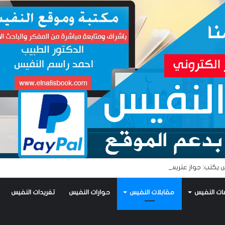
 يكتب: جواز عتريس من فؤادة باطل!! وجواز براقش من حُنين فاشل!!
ات النفيس
مقابلات النفيس
حوارات النفيس
تغريدات النفيس