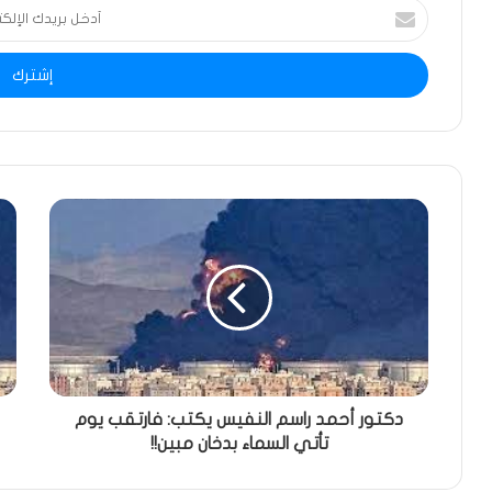
أدخل
بريدك
الإلكتروني
دكتور أحمد راسم النفيس يكتب: فارتقب يوم
تأتي السماء بدخان مبين!!