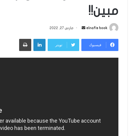
مبين!!
أرسل
elnafis book
مارس 27, 2022
بريدا
لينكدإن
طباعة
إلكترونيا
فيسبوك
تويتر