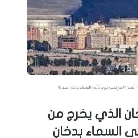
ليمن؟! فارتقب يوم تأتي السماء بدخان مبين!!
ن الذي يخرج من
ي السماء بدخان