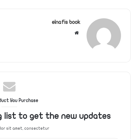
elnafis book
موقع
الويب
duct You Purchase
g list to get the new updates!
or sit amet, consectetur.