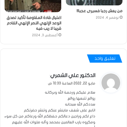
من يعش رجبا فسيرى عجبا!!
اغتيال قادة المقاومة تأكيد لصدق
نوفمبر 4, 2024
الوعد الإلهي النصر الإلهي القادم
قريبا لا ريب فيه
أغسطس 3, 2024
تعليق واحد
ي
الدكتور علي الشمري
:
ق
مايو 22, 2022 الساعة 10:33 ص
و
سلام عليكم ورحمة الله وبركاته
ل
روائع تتبعها روائع
سددكم الله سبحانه
اتابع على شغف ماينشر عنكم وتنشر حضرتكم
داع لكم وراجين دعائكم حفظكم الله ورعاكم من كل سوء
ومكروه يارب العالمين بمحمد وآله صلوات الله عليهم