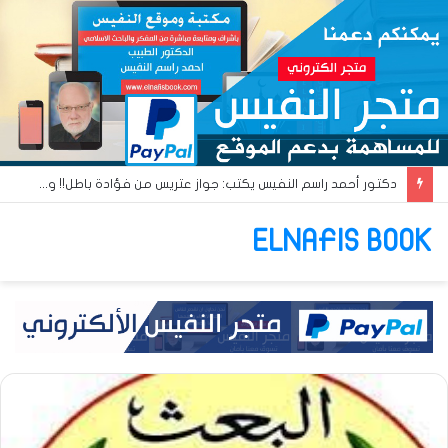
دكتور أحمد راسم النفيس يكتب: جواز عتريس من فؤادة باطل!! وجواز براقش من حُنين فاشل!!
ELNAFIS BOOK