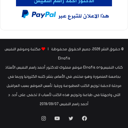
© حقوق النشر 2026، جميع الحقوق محفوظة |
مكتبة وموقع النفيس
Elnafis
كتاب النفيسElnafis.org موقع مملوك للدكتور أحمد راسم النفيس الأستاذ
بجامعة المنصورة وهو مختص في الأساس بنشر كتبه الكترونيا وربما في
مرحلة لاحقة توزيع الكتب المطبوعة ورقيا. تأسس الموقع بسبب العراقيل
التي واجهتنا في طباعة وتوزيع هذه الكتب لأسباب لا تخفى على أحد. د
أحمد راسم النفيس ‏07‏/09‏/2019
فيسبوك
تويتر
يوتيوب
انستقرام