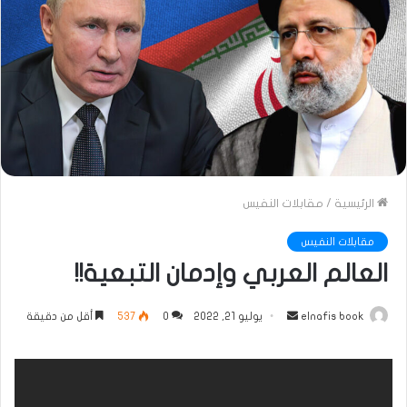
الرئيسية
/
مقابلات النفيس
مقابلات النفيس
العالم العربي وإدمان التبعية!!
أرسل
elnafis book
يوليو 21, 2022
0
537
أقل من دقيقة
بريدا
إلكترونيا