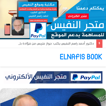
دكتور أحمد راسم النفيس يكتب: جواز عتريس من فؤادة باطل!! وجواز براقش من حُنين فاشل!!
ELNAFIS BOOK