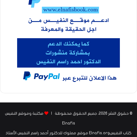
© حقوق النشر 2026، جميع الحقوق محفوظة |
مكتبة وموقع النفيس
Elnafis
كتاب النفيسElnafis.org موقع مملوك للدكتور أحمد راسم النفيس الأستاذ