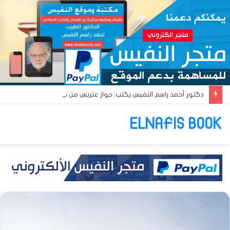
دكتور أحمد راسم النفيس يكتب: جواز عتريس من فؤادة باطل!! وجواز براقش من حُنين فاشل!!
ELNAFIS BOOK