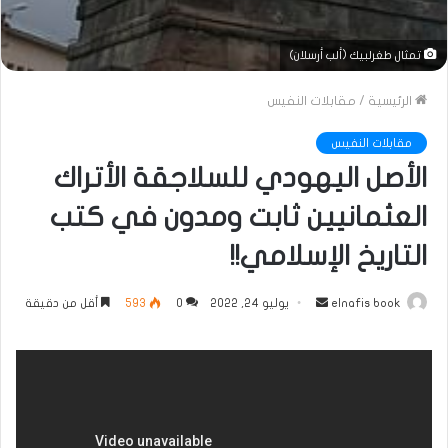
تمثال طغرلبيك (ألب أرسلان)
الرئيسية
/
مقابلات النفيس
مقابلات النفيس
الأصل اليهودي للسلاجقة الأتراك
العثمانيين ثابت ومدون في كتب
التاريخ الإسلامي!!
أرسل
elnafis book
يوليو 24, 2022
0
593
أقل من دقيقة
بريدا
إلكترونيا