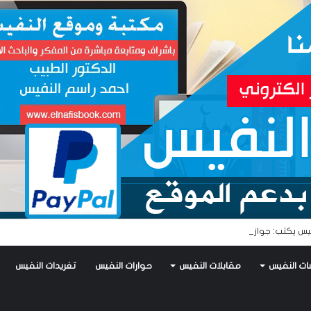
يس يكتب: جواز عتريس من فؤادة باطل!! وجواز براقش من حُنين فاشل!!
ات النفيس
مقابلات النفيس
حوارات النفيس
تغريدات النفيس