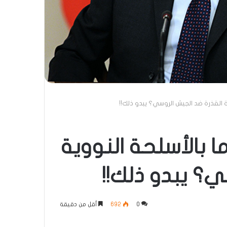
 القذرة ضد الجيش الروسي؟ يبدو ذلك!!
 بالأسلحة النووية
ي؟ يبدو ذلك!!
0
692
أقل من دقيقة