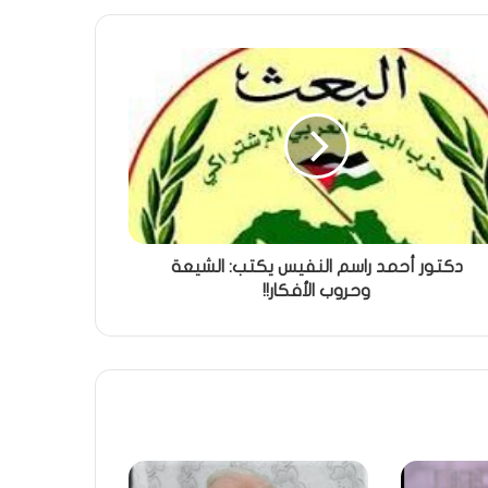
دكتور أحمد راسم النفيس يكتب: الشيعة
وحروب الأفكار!!