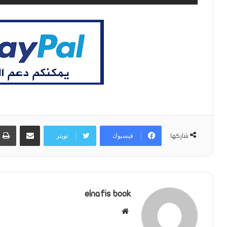
مشاركة عبر البريد
فيسبوك
تويتر
شاركها
elnafis book
موقع
الويب