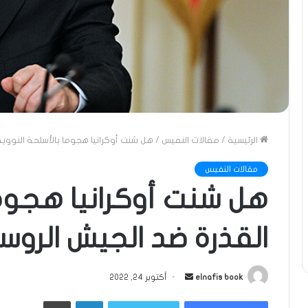
الرئيسية
/
مقالات النفيس
/
هل شنت أوكرانيا هجوما بالأسلحة النووية
مقالات النفيس
هل شنت أوكرانيا هجوما
القذرة ضد الجيش الروس
أرسل
elnafis book
أكتوبر 24, 2022
بريدا
لينكدإن
طباعة