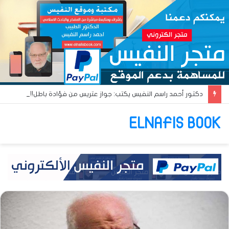
دكتور أحمد راسم النفيس يكتب: جواز عتريس من فؤادة باطل!! وجواز براقش من حُنين فاشل!!
ELNAFIS BOOK