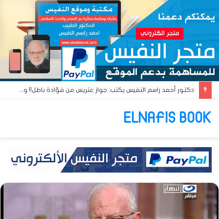
دكتور أحمد راسم النفيس يكتب: جواز عتريس من فؤادة باطل!! وجواز براقش من حُنين فاشل!!
ELNAFIS BOOK