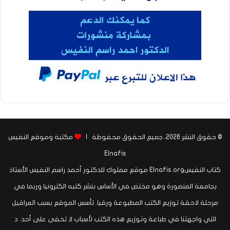
© حقوق النشر 2026، جميع الحقوق محفوظة |
مكتبة وموقع النفيس
Elnafis
كتاب النفيسElnafis.org موقع مملوك للدكتور أحمد راسم النفيس الأستاذ
بجامعة المنصورة وهو مختص في الأساس بنشر كتبه الكترونيا وربما في
مرحلة لاحقة توزيع الكتب المطبوعة ورقيا. تأسس الموقع بسبب العراقيل
التي واجهتنا في طباعة وتوزيع هذه الكتب لأسباب لا تخفى على أحد. د