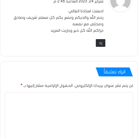
فبراير 24, 2023 الساعة 2:46 م
و
احسنت استاذنا الغالي
ل
رحم الله والديكم ونفع بكم كل مسلم شريف وصادق
ومخلص مع نفسه
جزاكم الله كل خير وياريت المزيد
رد
اترك تعليقاً
لن يتم نشر عنوان بريدك الإلكتروني.
الحقول الإلزامية مشار إليها بـ
*