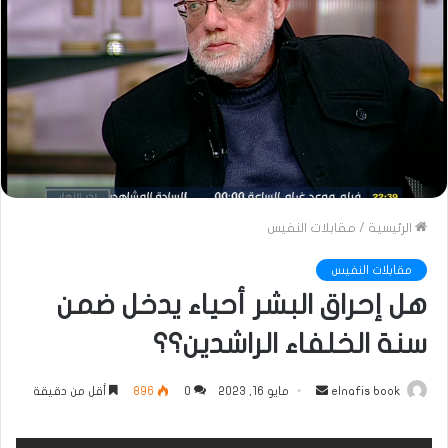
الرئيسية
/
مقابلات النفيس
مقابلات النفيس
هل إحراق البشر أحياء يدخل ضمن
سنة الخلفاء الراشدين؟؟
أرسل
elnafis book
مايو 16, 2023
0
896
أقل من دقيقة
بريدا
إلكترونيا