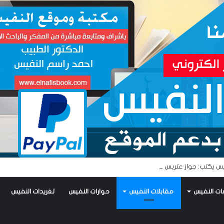
س يكتب: جواز عتريس من فؤادة باطل!! وجواز براقش من حُنين فاشل!!
ات النفيس
مقابلات النفيس
حوارات النفيس
تغريدات النفيس