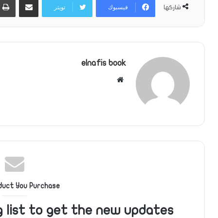
فيسبوك
تويتر
شاركها
elnafis book
موقع
الويب
duct You Purchase
g list to get the new updates!