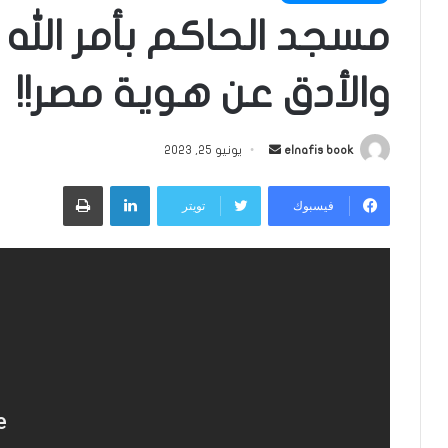
مسجد الحاكم بأمر الله ه
والأدق عن هوية مصر!!
أرسل
elnafis book
يونيو 25, 2023
بريدا
لينكدإن
طباعة
إلكترونيا
فيسبوك
تويتر