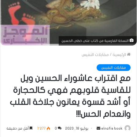
النسخة الفارسية من كتاب على خطى الحسين
الرئيسية
/
مقابلات النفيس
مقابلات النفيس
مع اقتراب عاشوراء الحسين ويل
للقاسية قلوبهم فهي كالحجارة
أو أشد قسوة يعانون جلاخة القلب
وانعدام الحس!!!
أرسل
elnafis book
يوليو 18, 2023
0
1٬277
أقل من دقيقة
بريدا