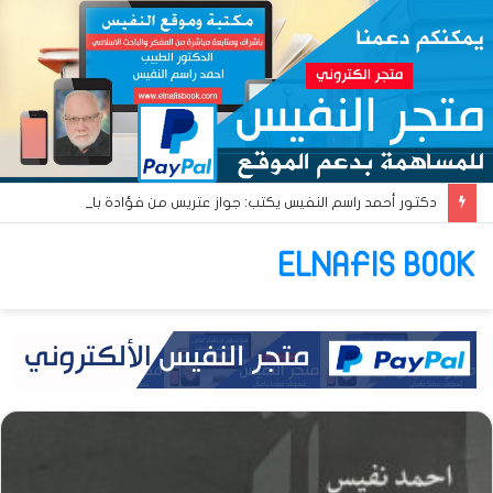
دكتور أحمد راسم النفيس يكتب: جواز عتريس من فؤادة باطل!! وجواز براقش من حُنين فاشل!!
ELNAFIS BOOK