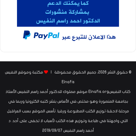
© حقوق النشر 2026، جميع الحقوق محفوظة |
مكتبة وموقع النفيس
Elnafis
كتاب النفيسElnafis.org موقع مملوك للدكتور أحمد راسم النفيس الأستاذ
بجامعة المنصورة وهو مختص في الأساس بنشر كتبه الكترونيا وربما في
مرحلة لاحقة توزيع الكتب المطبوعة ورقيا. تأسس الموقع بسبب العراقيل
التي واجهتنا في طباعة وتوزيع هذه الكتب لأسباب لا تخفى على أحد. د
أحمد راسم النفيس ‏07‏/09‏/2019