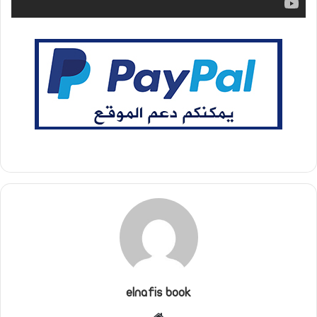
elnafis book
موقع