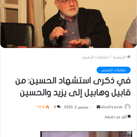
الرئيسية
/
مقابلات النفيس
مقابلات النفيس
في ذكرى استشهاد الحسين: من
قابيل وهابيل إلى يزيد والحسين
أرسل
elnafis book
سبتمبر 2, 2020
0
1٬813
بريدا
أقل من دقيقة
إلكترونيا