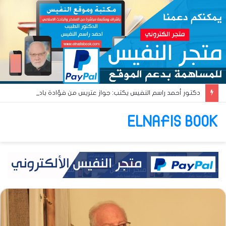
دكتور أحمد راسم النفيس يكتب: جواز عتريس من فؤادة باطل!! وجواز براقش من حُنين فاشل!!
ELNAFIS BOOK