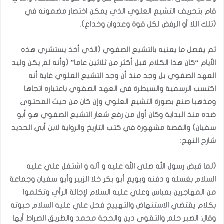
قام بتحريف التشيع العلوي الذي يمكن اختصار مضمونه في
(تلك اللا أو الرفض لكل قوة وعدوان وخداع).
ثم يفصل ما يعنيه بالتشيع الصفوي (الذي أخذ يستشري هذه
الأيام “كان هذا الكلام قبل أكثر من ثلاثين عاما” (وأنه لم يكن وليد
العهد الصفوي بل وجد منذ أن وجد التشيع العلوي غاية أنه
اكتسب الرسمية والسيطرة في العهد الصفوي باعتباره اتجاها
ومذهبا صنع بصورة التشيع العلوي وإن كان من حيث المحتوى
ضده منذ البداية وكان أول من رفع شعار التشيع الصفوي هو أبو
سفيان) والقصة مشهورة في كتب التاريخ والرواية لابن أبي الحديد
شارح النهج:
(لما قبض رسول الله صلى الله عليه و آله و اشتغل علي عليه
السلام بغسله و دفنه وبويع أبو بكر خلا الزبير وأبو سفيان وجماعة
من المهاجرين بعباس وعلي عليه السلام لإجالة الرأي وتكلموا
بكلام يقتضي الاستنهاض والتهييج فحل علي عليه السلام حبوته
وقال: الصبر حلم والتقوى دين والحجة محمد والطريق الصراط أيها