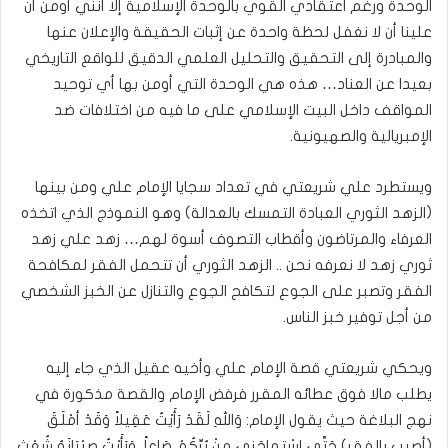
الوحدة ورغم اعتقادي القوي بالوحدة الإسلامية إلا أنني أومن أن
علينا أن لا نغفل لحظة واحدة عن إثبات الحقيقة والإعلان عنها
والمبادرة إلى التحقيق والتحليل العلمي الدقيق للواقع التاريخي
بعيدا عن العناد… هذه هي الوحدة التي أومن بها أي توحيد
المواقف داخل البيت الإسلامي على ما فيه من اختلافات ضد
الإمبريالية والصهيونية.
ويستطرد علي شريعتي في تعداد سجايا الإمام علي ومن بينها
(الزهد الثوري العبادة التمسك بالعدالة) وهو النموذج الذي اتخذه
العرفاء والمرتاضون وأقطاب التصوف أسوة لهم… زهد علي زهد
ثوري زهد لا نعرفه نحن .. الزهد الثوري أن تتحمل الفقر لمكافحة
الفقر وتصبر على الجوع لتكافح الجوع والتنازل عن الخبز الشخصي
من أجل توفير خبز الناس.
ويحكي شريعتي قصة الإمام علي وأخيه عقيل الذي جاء إليه
يطلب مالا فوق عطائه المقرر فرفض الإمام والقصة مذكورة في
نهج البلاغة حيث يقول الإمام: وَاللهِ لَقَدْ رَأَيْتُ عَقِيلاً وَقَدْ أمْلَقَ
(أصيب بالفقر) حَتَّى اسْتماحَنِي مِنْ بُرِّكُمْ صَاعاً، وَرَأَيْتُ صِبْيَانَهُ شُعْث