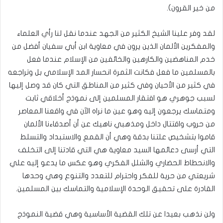
من خير القرون).
لقد وفر علينا الشيخ الكثير من الجهد عندما نقل لنا رأي العلماء
والمفكرين الألمان الذين يرون في معاوية ابن أبي سفيان أفضل من
خدم المناهضين والكارهين والخائفين من الإسلام عندما فعل
بالمسلمين ما فعل فكانت الثمرة انحسار المد الإسلامي بل وتراجعه
في كثير من الأحيان وفي كثير من المناطق التي كان قد وصل إليها
لسبب جوهري هو افتقار المسلمين إلى نموذج أخلاقي ثابت
ومتماسك يرجعون إليه وهو عين ما نراه الآن في واقعنا المعاصر
من حروب واقتتال داخل ومذهبي ناهيك عن أن أصدقاءنا الألمان
قاموا بتشخيص علتنا بدقة وهي أن القمع والاستبداد والتسلط
التي أرسى دعائمها السيد معاوية هي التي قادتنا إلى التخلف
والانحطاط الحضاري والشلل الفكري وهو عكس ما يدعو إليه علي
شريعتي من حرية للفكر واحترام للتعدد والتنوع وهي وحدها
القادرة على تحقيق الوحدة الإسلامية والتماسك بين المسلمين.
ولن نذهب بعيدا عن تلك القضية الأساسية وهي قضية النموذج