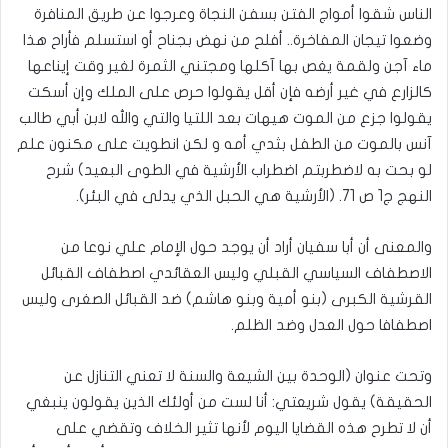
الناس شقوا أمواج الفتن بسفن النجاة وعرجوا عن طريق المنافرة
وضعوا تيجان المفاخرة.. أفلح من نهض بجناح أو استسلم فأراح هذا
ماء آجن ولقمة يغص بها آكلها ومجتني الثمرة لغير وقت إيناعها
كالزارع في غير أرضه فإن أقل يقولوا حرص على الملك وإن أسكت
يقولوا جزع من الموت هيهات بعد اللتيا والتي والله لابن أبي طالب
آنس بالموت من الطفل بثدي أمه و لكن انطويت على مكنون علم
لو بحت به لاضطربتم اضطراب الأرشية في الطوى البعيد) شرح
النهج ج1 ص 71. (الأرشية هي الحبل الذي يدلى في البئر).
والمعنى أن أبا سفيان أراد أن يوجد حول الإمام علي نوعا من
الاصطفاف السياسي القبلي وليس العقائدي اصطفاف القبائل
القرشية الكبرى (بنو أمية وبنو هاشم) ضد القبائل الصغرى وليس
اصطفافا حول العدل وضد الظلم.
وتحت عنوان (الوحدة بين الشيعة والسنة لا تعني التنازل عن
الحقيقة) يقول شريعتي: أنا لست من أولئك الذين يقولون ينبغي
أن لا تطرح هذه القضايا اليوم لأنها تثير الخلاف وتقضي على