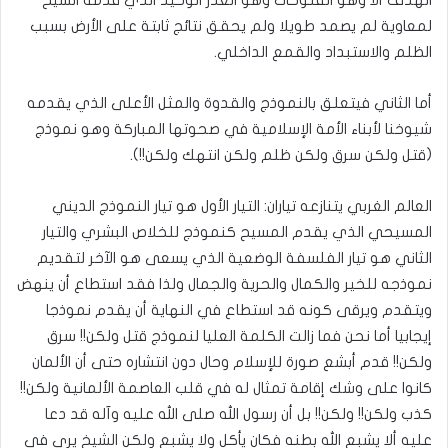
لمعاوية لم يصمد طويلا ولم يحقق نتائج ثابتة على الأرض بسبب
الظلم والاستبداد والقمع الداخلي.
أما الثاني فيتعلق بالنموذج والقدوة والمثل الأعلى الذي يقدمه
شيوخنا لأبناء الأمة الإسلامية في صحوتها المباركة وهو نموذج
(قتل ولكن سرق ولكن ظلم ولكن انتهك ولكن!!).
العالم الغربي يتنازعه تياران: التيار الأول هو تيار النموذج الديني
المسيحي الذي يقدم المسيح كنموذج للخلاص البشري والتيار
الثاني هو تيار الفلسفة الوضعية الذي يسعى هو الآخر لتقديم
نموذجه للخير والكمال والحرية والجمال ولذا فقد استطاع أن ينهض
ويتقدم ويرقى كونه قد استطاع في النهاية أن يقدم نموذجا
إيجابيا أما نحن فما زالت الكلمة العليا لنموذج قتل ولكن!! سرق
ولكن!! قدم أبشع صورة للإسلام وحال دون انتشاره حتى أن الألمان
كانوا على وشك إقامة تمثال له في قلب العاصمة الألمانية ولكن!!
كذب ولكن!! ولكن!! بل أن رسول الله صلى الله عليه وآله قد دعا
عليه ألا يشبع الله بطنه فكان يأكل ولا يشبع ولكن الشيخ يرى في