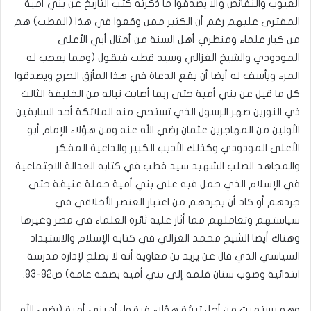
العيوب والنقائص وألا يصدقوا ما ذكرته كتب التاريخ عن بني أمية
المفترى عليهم رغم أن الكثير ممن وقعوا في هذا (المطب) هم
من كبار علماء ومنظري أهل السنة من أمثال أبي الأعلى
المودودي والشيخ الغزالي وسيد قطب فيقول (ومما يعجب له
المرء ويأسف له أيضا أن يقع الدعاة في هذا المأزق الحرج ويصدقوا
كل ما قيل عن بني أمية حتى ربما أصابت نباله من الخليفة الثالث
ذي النورين صهر الرسول الذي تستحي منه الملائكة أحد السابقين
الأولين من المهاجرين عثمان رضي الله عنه ومن هؤلاء الإمام أبو
الأعلى المودودي وكذلك الأديب الكبير والداعية المفكر
والمجاهد الصلب الشهيد سيد قطب في كتابه العدالة الاجتماعية
في الإسلام الذي حمل فيه على بني أمية حملة عنيفة حتى
جردهم أو كاد أن يجردهم من اعتبار العنصر الأخلاقي في
سياستهم وتعاملهم مما أثار عليه ثائرة العلماء في مصر وغيرها
وهناك أيضا الشيخ محمد الغزالي في كتابه الإسلام والاستبداد
السياسي الذي قال عن يزيد بن معاوية أنه لا يصلح لإدارة مدرسة
ابتدائية وصوب سنان قلمه إلى بني أمية بصفة عامة) ص82-83.
وهو يستميت من أجل تبرئة هؤلاء فيقول أن بني أمية (رضي الله