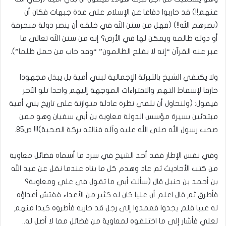
عنهم!!) قد حاربوا دفاعا عن الإسلام على عدة جبهات فكان أن
(نصرهم الله!!) (فهل من سنن الله في خلقه أن ينصر دولة منحرفة
أو دولة ظالمة ويمكن لها في الأرض؟ إنه من سنن الله تعالى ما
عبر عنه القرآن “إنه لا يفلح الظالمون” “وقد خاب من حمل ظلما”).
ولا يكتفي الشيخ بالتبرئة الإجمالية لبني أمية بل يبذل مجهودا
خارقا لإسقاط التهم والافتراءات الموجهة إليهم واحدا تلو الآخر
فيقول: (ولنحاول أن نلقي نظرة عادلة متوازنة على تاريخ بني أمية
مبتدئين بسيرة مؤسس الدولة معاوية بن أبي سفيان وهو ممن
صحب رسول الله صلى الله عليه وآله فنالته بركة الصحبة)!!! ص85.
وفي نفس الإطار فقد أخذ الشيخ في سرد ما أسماه فضائل معاوية
من كتب الأحاديث ثم عاد وهدم كل ما بناه عندما نقل عن عبد الله
بن أحمد بن حنبل قال (سألت أبي ما تقول في علي ومعاوية؟
فأطرق ثم قال اعلم أن عليا كان له كثير من الأعداء ففتش أعداؤه
له عيبا فلم يجدوا فعمدوا إلى رجل قد حاربه فأطروه كيدا منهم
لعلي فأشار إلى ما اختلقوه لمعاوية من فضائل مما لا أصل له..