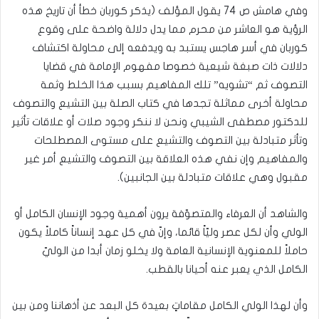
وفي هامش ص 74 يقول المؤلف (يذكر كوربان خطأ أن تاريخ هذه
الرؤية هو العاشر من محرم مما يدل دلالة واضحة على وقوع
كوربان في أسر هاجس يستبد به ويدفعه إلى محاولة اكتشاف
دلالات ذات صبغة شيعية خصوصا مفهوم الإمامة في قضايا
التصوف ثم “تشويه” تلك المفاهيم بسبب هذا الخلط وثمة
محاولة أخرى مماثلة تجدها في كتاب الصلة بين التشيع والتصوف
للدكتور مصطفى الشيبي ونحن لا ننكر وجود صلات أو علاقات تأثير
وتأثر متبادلة بين التصوف والتشيع على مستوى المصطلحات
والمفاهيم وإن نفي هذه العلاقة بين التصوف والتشيع أمر غير
مقبول وهي علاقات متبادلة بين الجانبين).
والشاهد أن العرفاء والمتصوّفة يرون أهمية وجود الإنسان الكامل أو
الولي وأن لكل عصر وليّاً قائما، وإنّ في كل عهد إنساناً كاملاً يكون
حاملاً للمعنوية الإنسانية العامة ولا يخلو زمان أبدا من الوليّ
الكامل الذي يعبر عنه أحيانا بالقطب.
وأن لهذا الولي الكامل مقاماتٍ بعيدة كل البعد عن أذهاننا ومن بين