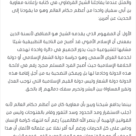
والمثل عندما يفاجئنا الشيخ القرضاوي في كتابه بإعلانه معاوية
بن أبي سفيان واحدا من أعظم حكام العالم وهو ما يقودنا إلى
الحديث عن أمرين:
الأول: أن المفهوم الذي يقدمه الشيخ هو المناقض لأنسنة الدين
بمعنى أن الإسلام الأموي قد أصبح من الناحية التطبيقية شيئا
مشابها للشيوعية حيث يدور الجميع في دائرة واحدة تهدف
لخدمة الغرض الأسمى وهو حراسة دولة الشعار الإسلامي أو دولة
الخلافة الإسلامية حيث أصبح الفرد المسلم مجرد رقم في لائحة
هذه الدولة وخادما لها بل ويمكن التضحية به من أجل إقامة هذه
الدولة دولة الشعار وليس دولة القيم الإسلامية التي توجب العدل
وتقرر المساواة بين البشر وتحرم سفك دمائهم إلا بالحق.
بينما يدافع شيخنا ويبرر بأن معاوية كان من أعظم حكام العالم لأنه
(جلب الاستقرار ومد الحدود وسد الثغور وقام بالفتوحات وليس من
القوانين الإلهية أن ينصر الله الظالمين) رغم أنه انتهك كرامة الإنسان
وداس على كل الحرمات ورغم أنه أقر نقلا عن علمائه الألمان أن هذا
الهدف ألا وهو الفتوحات وهو العذر الوحيد الذي قدمه الشيخ