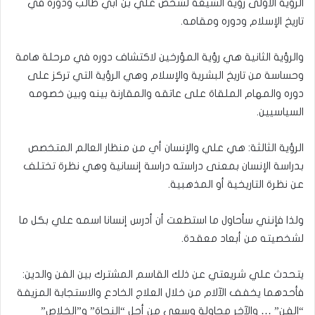
الرؤية الأولى رؤية الشيعة لشخص علي بن أبي طالب ودوره في
تاريخ الإسلام ودوره ومقامه.
والرؤية الثانية هي رؤية المؤرخين لاكتشاف دوره في مرحلة هامة
وحساسة من تاريخ البشرية والإسلام وهي الرؤية التي تركز على
دوره والمهام الملقاة على عاتقه والمقارنة بينه وبين خصومه
السياسيين.
الرؤية الثالثة: هي علي والإنسان أي من منظار العالم المتخصص
بدراسة الإنسان بمعنى دراسته دراسة إنسانية وهي نظرة تختلف
عن نظرة التاريخية أو المذهبية.
ولذا فإنني سأحاول ما استطعت أن أدرس إنسانا اسمه علي بكل ما
لشخصيته من أبعاد معقدة.
يتحدث علي شريعتي عن ذلك القاسم المشترك بين الفن والدين:
فأحدهما يخفف الآلام من خلال العلاج الخادع والاستجابة المزيفة
“الفن” … والآخر محاولة وسعي من أجل “النجاة” و”الخلاص”