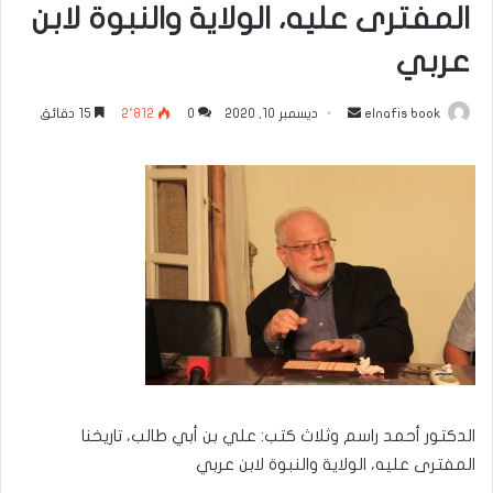
المفترى عليه، الولاية والنبوة لابن
عربي
أرسل
elnafis book
ديسمبر 10, 2020
0
2٬812
15 دقائق
بريدا
إلكترونيا
الدكتور أحمد راسم وثلاث كتب: علي بن أبي طالب، تاريخنا
المفترى عليه، الولاية والنبوة لابن عربي