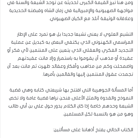
ومن هنا تبرز القيمة الكبرى لحديثه عن توحد الشيعة والسنة في
مواجهة الصهيونية والإمبريالية في زمان الشاه وقبضته الحديدية
وعلاقاته الوثيقة آنئذ مع الكيان الصهيوني.
التشيع العلوي لا يعني تشيعا جديدا بل هو تمرد على الإطار
المراسمي الكهنوتي الذي يكتفي البعض به كبديل عن عملية
التجديد الفكري والعقلي الذي يتعين على المنتمين لأي فكر أو
عقيدة أو مذهب أن يقوموا به باستمرار وإلا ماتت عقيدتهم
واضمحلت وكم من مذاهب وأفكار وعقائد ظهرت ثم ماتت بعد أن
تجمدت عقول المنتمين إليها والقائمين بأمرها.
أما المسألة الجوهرية التي افتتح بها شريعتي كتابه وهي قضية
النموذج والقدوة والمثل الأعلى فنحن نراها قضية عامة ولا تخص
الشيعة وحدهم خاصة إذا كان الكلام يدور حول علي بن أبي طالب
وهو من هو بالنسبة لكل المسلمين.
الكتاب الحالي يفتح أذهاننا على مسألتين: