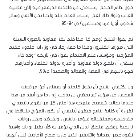
حول نظام الحكم الإسلامي عن قاعدته الديمقراطية إلى عصبية
الغالب ولولا ذلك لعم الإسلام العالم كله ولكنا نحن الألمان وسائر
شعوب أوربا عربا ومسلمين) ص94-95
ثم يقول الشيخ (ومع كل هذا فلم يكن معاوية بالصورة السيئة
التي صورها الكثيرون وهذا ما جعل رجلا في وزن ابن خلدون حكيم
المؤرخين ومؤسس علم الاجتماع يقول في تاريخه “وقد كان
ينبغي أن تلحق دولة معاوية وأخباره بدولة الخلفاء وأخبارهم
فهو تاليهم في الفضل والعدالة والصحبة) ص98.
ولا يكتفي الشيخ بأن يقول كلمته أو بمعنى أدق مرافعته
العصماء عن هؤلاء ثم يمضي بل يذهب إلى ما هو أبعد من هذا
عندما يطالب بتعميم منهجه هذا على كل من يقوم بالتصدي
لقراءة أو كتابة التاريخ فيقول (ينبغي ألا يكون المؤرخ متناقضا في
مفاهيمه ومعتقداته فيؤمن بالشيء ونقيضه ويقبل روايات
تاريخية يرفضها منطق الدين الذي يؤمن به كأن يقبل روايات واهية
تشوه عصر الصحابة والتابعين الذين جاءت صحاح الأحاديث تبين أنهما