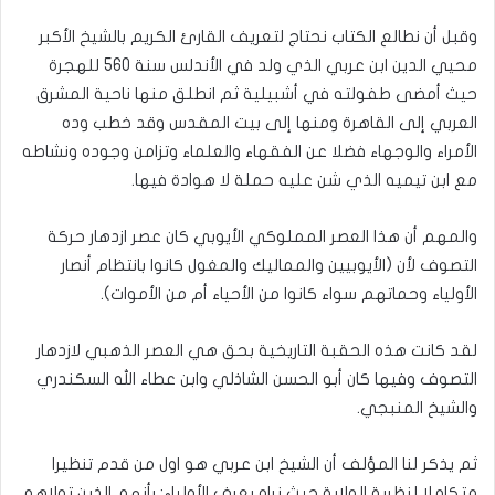
وقبل أن نطالع الكتاب نحتاج لتعريف القارئ الكريم بالشيخ الأكبر
محيي الدين ابن عربي الذي ولد في الأندلس سنة 560 للهجرة
حيث أمضى طفولته في أشبيلية ثم انطلق منها ناحية المشرق
العربي إلى القاهرة ومنها إلى بيت المقدس وقد خطب وده
الأمراء والوجهاء فضلا عن الفقهاء والعلماء وتزامن وجوده ونشاطه
مع ابن تيميه الذي شن عليه حملة لا هوادة فيها.
والمهم أن هذا العصر المملوكي الأيوبي كان عصر ازدهار حركة
التصوف لأن (الأيوبيين والمماليك والمغول كانوا بانتظام أنصار
الأولياء وحماتهم سواء كانوا من الأحياء أم من الأموات).
لقد كانت هذه الحقبة التاريخية بحق هي العصر الذهبي لازدهار
التصوف وفيها كان أبو الحسن الشاذلي وابن عطاء الله السكندري
والشيخ المنبجي.
ثم يذكر لنا المؤلف أن الشيخ ابن عربي هو اول من قدم تنظيرا
متكاملا لنظرية الولاية حيث نراه يعرف الأولياء: بأنهم الذين تولاهم