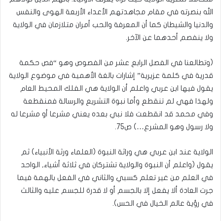
الله بنصرته في مقام مجاهدتهم الأعداء الأربعة الهوى والنفس
والدنيا والشيطان كما أن المعرفة والحب أمران متلازمان في الولاية
ولا ينفصم أحدهما عن الآخر.
(وتطالعنا في الفصل الرابع عشر من الفصوص وهو “فص حكمة
قدرية في كلمة عزيرية” إشارات بالغة الأهمية في موضوع الولاية
يقول فيها ابن عربي واعلم أن الولاية هي الفلك المحيط العام
ولهذا فهي لم تنقطع وأما نبوة التشريع والرسالة فمنقطعة
وفي محمد قد انقطعت فلا نبي بعده يعني مشرعا أو مشرعا له
ولا رسول وهو المشرع…) ص75.
الولاية عند ابن عربي هي وراثة النبوة (العلماء ورثة الأنبياء) ثم
يقول (واعلم أن النبوة والولاية تشتركان في ثلاثة أشياء, الواحد
في العلم من غير تعلم كسبي والثاني في الفعل بالهمة فيما
جرت العادة ألا يفعل إلا بالجسم أو لا قدرة للجسم عليه والثالث
في رؤية عالم الخيال في الحس).