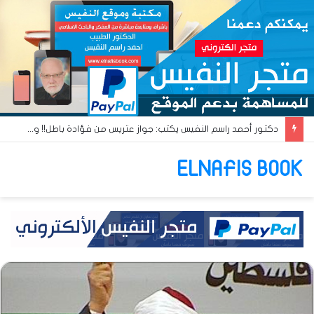
دكتور أحمد راسم النفيس يكتب: القومية العربية والبعث العربي… آن أوان البعث الإسلامي!!
ELNAFIS BOOK