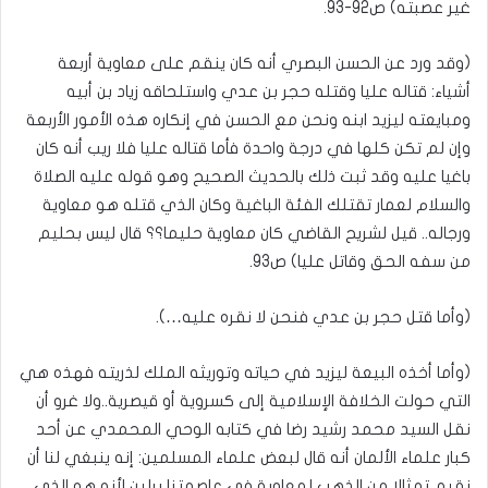
غير عصبته) ص92-93.
(وقد ورد عن الحسن البصري أنه كان ينقم على معاوية أربعة
أشياء: قتاله عليا وقتله حجر بن عدي واستلحاقه زياد بن أبيه
ومبايعته ليزيد ابنه ونحن مع الحسن في إنكاره هذه الأمور الأربعة
وإن لم تكن كلها في درجة واحدة فأما قتاله عليا فلا ريب أنه كان
باغيا عليه وقد ثبت ذلك بالحديث الصحيح وهو قوله عليه الصلاة
والسلام لعمار تقتلك الفئة الباغية وكان الذي قتله هو معاوية
ورجاله.. قيل لشريح القاضي كان معاوية حليما؟؟ قال ليس بحليم
من سفه الحق وقاتل عليا) ص93.
(وأما قتل حجر بن عدي فنحن لا نقره عليه…).
(وأما أخذه البيعة ليزيد في حياته وتوريثه الملك لذريته فهذه هي
التي حولت الخلافة الإسلامية إلى كسروية أو قيصرية..ولا غرو أن
نقل السيد محمد رشيد رضا في كتابه الوحي المحمدي عن أحد
كبار علماء الألمان أنه قال لبعض علماء المسلمين: إنه ينبغي لنا أن
نقيم تمثالا من الذهب لمعاوية في عاصمتنا برلين لأنه هو الذي