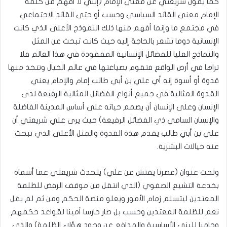
كما يقول شريعتي عن معنى الإمام (إنني لا أفهم من كلمة
الإمام معنى القائد السياسي وحسب أو حتى القائد الاجتماعي
في مجتمع ما وإنما أفهم منها ذلك النموذج الأعلى الذي كانت
الإنسانية دوما تشعر بالحاجة إليه حيث كانت تبحث عن المثل
والنماذج العليا للفضائل الإنسانية المفقودة في هذا العالم فلا
تراها في أرض الواقع فتقوم بصياغتها في عالم الخيال وتتخذ منها
قدوة أو أسوة إنه أي علي بن أبي طالب إمام والإمام يعني
القدوة المثالية في جميع أنواع الفضائل المثالية الرفيعة لدى
الإنسان وعلى الإنسان أن يصمم حياته على أساس المدينة الفاضلة
والإنسان السامي ذي الفضائل الرفيعة) حيث يرى علي شريعتي أن
علي بن أبي طالب يقدم هذه القدوة والمثل الأعلى الذي تبحث
عنه خيالات البشرية.
وتحت عنوان (عصرنا يفتش عن علي) يتحدث شريعتي عما أسماه
بخدعة التشيع الصفوي (الذي انتقل من موقف الرفض للظلمة
المعتدين ليتسلم زمام الأمور ويعلو منصة الحكم ومن ثم لم يقل
نعم للظلمة المعتدين وحسب بل صار حارسا أمينا لقواعد حكمهم
وحاميا للبنى الأساسية والمدافع عن وجود هؤلاء الظلمة) والذي