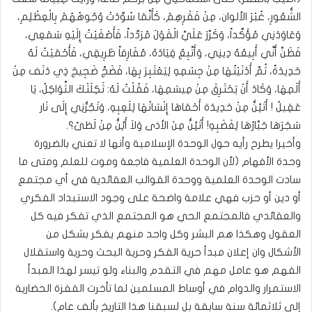
الشُّعُورِ، غُبْرَ الألوان، مِنْ فَقْرِهِمْ، كَأَنَّمَا سُوِّدَتْ وُجُوهُهُمْ بِالْعِظْلِمِ،
وَعَاوَدَنِي مُؤَكِّداً، وَكَرَّرَ عَلَيَّ الْقَوْلَ مُرَدِّداً، فَأَصْغَيْتُ إِلَيْهِ سَمَعِي،
فَظَنَّ أَنِّي أَبِيعُهُ دِينِي، وَأَتَّبِعُ قِيَادَهُ، مُفَارِقاً طَرِيقِي، فَأَحْمَيْتُ لَهُ
حَدِيدَةً، ثُمَّ أَدْنَيْتُهَا مِنْ جِسْمِهِ لِيَعْتَبِرَ بِهَا، فَضَجَّ ضَجِيجَ ذِي دَنَف مِنْ
أَلَمِهَا، وَكَادَ أَنْ يَحْتَرِقَ مِنْ مِيسَمِهَا، فَقُلْتُ لَهُ: ثَكِلَتْكَ الثَّوَاكِلُ، يَا
عَقِيلُ ! أَتَئِنُّ مِنْ حَدِيدَة أَحْمَاهَا إِنْسَانُهَا لِلَعِبِهِ، وَتَجُرُّنِي إِلَى نَار
سَجَرَهَا جَبَّارُهَا لِغَضَبِهِ! أَتَئِنُّ مِنَ الأذى وَلاَ أَئِنُّ مِنْ لَظىً؟.
وأخيرا يطرح رأيه حول الوحدة الإسلامية وأنها لا تعني بالضرورة
وحدة الأفهام (لأن الوحدة العلمية فاجعة وموت للعلم ومتى ما
سادت الوحدة العلمية ووحدة القوالب العقائدية في أي مجتمع
أو دين أو حزب فهي علامة واضحة على وجود الاستبداد الفكري
والعقائدي فالمجتمع الحي هو المجتمع الذي تفكر فيه كل
العقول وهكذا هم البشر وكل واحد منهم يفكر بشكل من
الأشكال وان إعلان مبدأ حرية الفكر وحرية البحث وحرية واستقلال
الفهم هو عامل مهم في التقدم والبناء ولو تيسر لهذا المبدأ
الاستمرار والدوام في أوساط المسلمين لما تأخرت القفزة الحضارية
إلى ثلاثمائة سنة سابقة بل لسبقنا هذا التاريخ بألف عام).