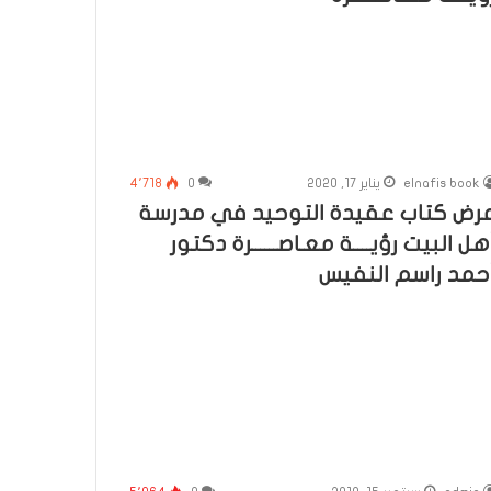
elnafis book
يناير 17, 2020
0
4٬718
رض كتاب عقيدة التوحيد في مدرسة
هل البيت رؤيــــة معـاصــــــرة دكتور
حمد راسم النفيس