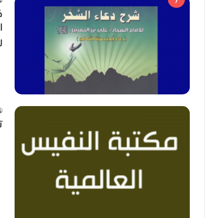
ك
ا
ر
ت