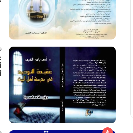
ع
أ
أ