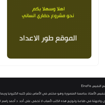
فيس Elnafis
كتور أحمد راسم النفيس الأستاذ بجامعة المنصورة وهو مختص في الأساس بنشر كتبه الكترون
 واجهتنا في طباعة وتوزيع هذه الكتب لأسباب لا تخفى على أحد. د أحمد راسم النفيس ‏07‏/9