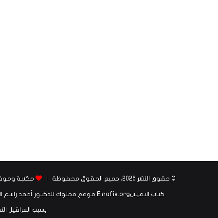
© حقوق النشر 2026، جميع الحقوق محفوظة |
مكتبة وموقع الن
كتاب النفيسElnafis.org موقع مملوك للد
بسبب العراقيل التي