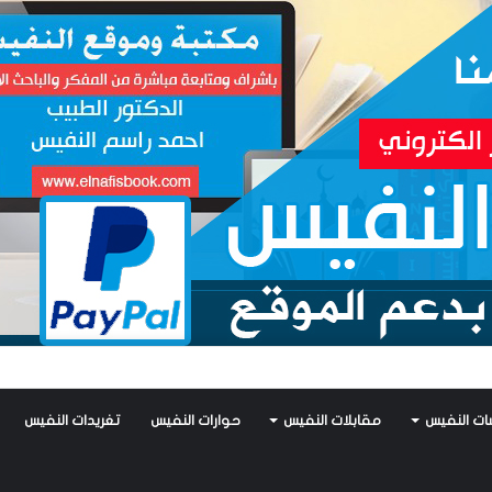
فيس يكتب: جواز عتريس من فؤادة باطل!! وجواز براقش من حُنين فاشل!!
ات النفيس
مقابلات النفيس
حوارات النفيس
تغريدات النفيس