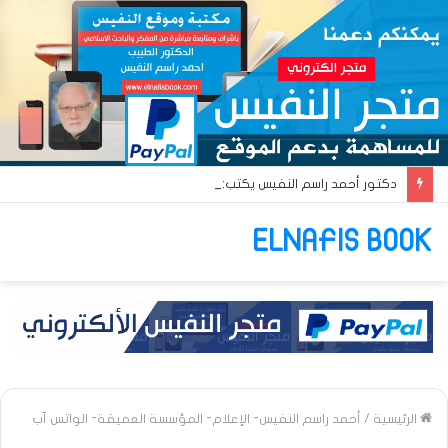
دكتور أحمد راسم النفيس يكتب: جواز عتريس من فؤادة باطل!! وجواز براقش من حُنين فاشل!!
ELNAFIS BOOK
الرئيسية
/
أحمد راسم النفيس- الإعلام- المؤسسة العميقة- الواتس آب