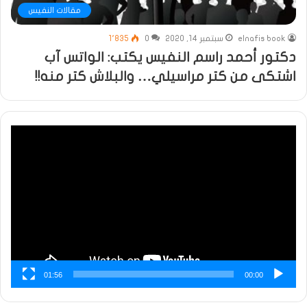
مقالات النفيس
elnafis book
سبتمبر 14, 2020
0
1٬835
دكتور أحمد راسم النفيس يكتب: الواتس آب
اشتكى من كتر مراسيلي… والبلاش كتر منه!!
مشغل
الفيديو
01:56
00:00