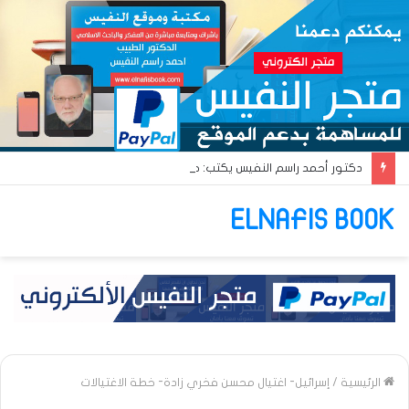
دكتور أحمد راسم النفيس يكتب: جواز عتريس من فؤادة باطل!! وجواز براقش من حُنين فاشل!!
ELNAFIS BOOK
الرئيسية
/
إسرائيل- اغتيال محسن فخري زادة- خطة الاغتيالات