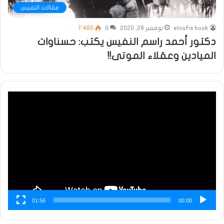
مقالات النفيس
elnafis book
نوفمبر 28, 2020
0
1٬480
دكتور أحمد راسم النفيس يكتب: حسناوات
الميادين وعقلاء الموتى!!
مشغل
الفيديو
01:56
00:00