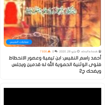
مقابلات النفيس
elnafis book
مايو 28, 2020
0
1٬936
أحمد راسم النفيس: ابن تيمية وعصور الانحطاط
فتوى الوثنية الحموية الله له قدمين ويجلس
ويضحك ج2
مشغل
الفيديو