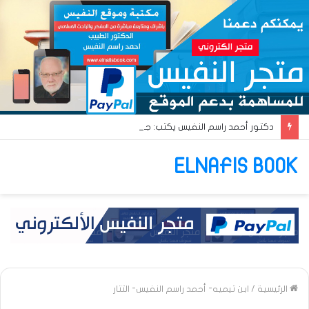
دكتور أحمد راسم النفيس يكتب: جواز عتريس من فؤادة باطل!! وجواز براقش من حُنين فاشل!!
ELNAFIS BOOK
الرئيسية
/
ابن تيميه- أحمد راسم النفيس- التتار