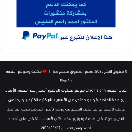
© حقوق النشر 2026، جميع الحقوق محفوظة |
مكتبة وموقع النفيس
Elnafis
كتاب النفيسElnafis.org موقع مملوك للدكتور أحمد راسم النفيس الأستاذ
بجامعة المنصورة وهو مختص في الأساس بنشر كتبه الكترونيا وربما في
مرحلة لاحقة توزيع الكتب المطبوعة ورقيا. تأسس الموقع بسبب العراقيل
التي واجهتنا في طباعة وتوزيع هذه الكتب لأسباب لا تخفى على أحد. د
أحمد راسم النفيس ‏07‏/09‏/2019