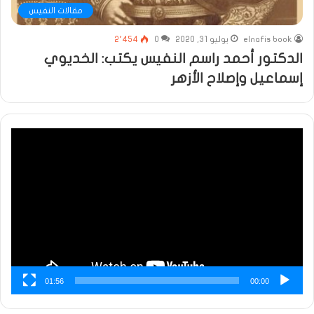
مقالات النفيس
elnafis book
يوليو 31, 2020
0
2٬454
الدكتور أحمد راسم النفيس يكتب: الخديوي
إسماعيل وإصلاح الأزهر
مشغل
الفيديو
01:56
00:00