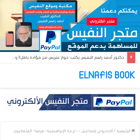
دكتور أحمد راسم النفيس يكتب: جواز عتريس من فؤادة باطل!! وجواز براقش من حُنين فاشل!!
ELNAFIS BOOK
الرئيسية
/
الخديوي إسماعيل — ترعة الإبراهيمية- فرنسا- العثمانيون