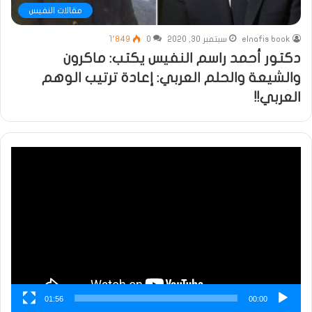
مقالات النفيس
elnafis book
سبتمبر 30, 2020
0
1٬849
دكتور أحمد راسم النفيس يكتب: ماكرون
والشيعة والحلم العربي: إعادة ترتيب الوهم
العربي!!
مشغل
الفيديو
01:56
00:00