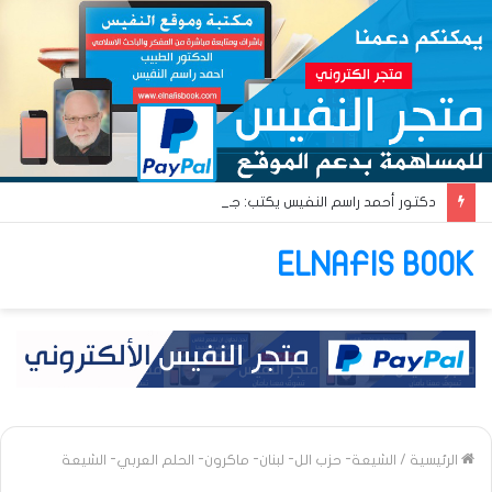
دكتور أحمد راسم النفيس يكتب: جواز عتريس من فؤادة باطل!! وجواز براقش من حُنين فاشل!!
ELNAFIS BOOK
الرئيسية
/
الشيعة- حزب الل- لبنان- ماكرون- الحلم العربي- الشيعة