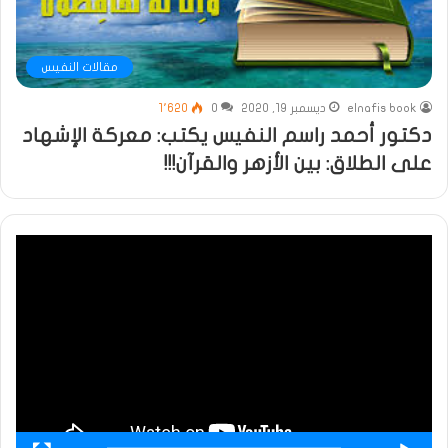
مقالات النفيس
elnafis book
ديسمبر 19, 2020
0
1٬620
دكتور أحمد راسم النفيس يكتب: معركة الإشهاد
على الطلاق: بين الأزهر والقرآن!!!
مشغل
الفيديو