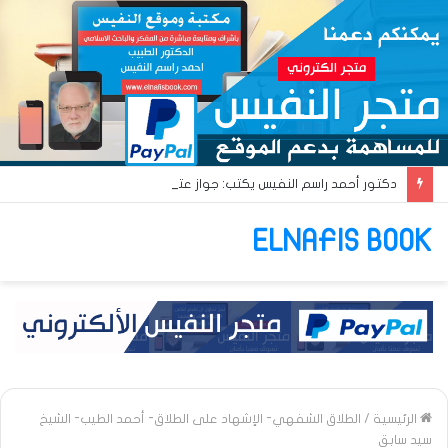
دكتور أحمد راسم النفيس يكتب: جواز عتريس من فؤادة باطل!! وجواز براقش من حُنين فاشل!!
ELNAFIS BOOK
الرئيسية
/
الطلاق الشفهي- الإشهاد على الطلاق- أحمد الطيب- الشيخ
سيد سابق