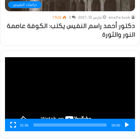
دراسات النفيس
elnafis book
مارس 10, 2021
0
1٬632
دكتور أحمد راسم النفيس يكتب: الكوفة عاصمة
النور والثورة
مشغل
الفيديو
01:56
00:00