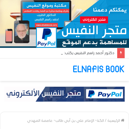
دكتور أحمد راسم النفيس يكتب: جواز عتريس من فؤادة باطل!! وجواز براقش من حُنين فاشل!!
ELNAFIS BOOK
الرئيسية
/
الكة- الإمام علي بن أبي طالب- عاصمة المهدي