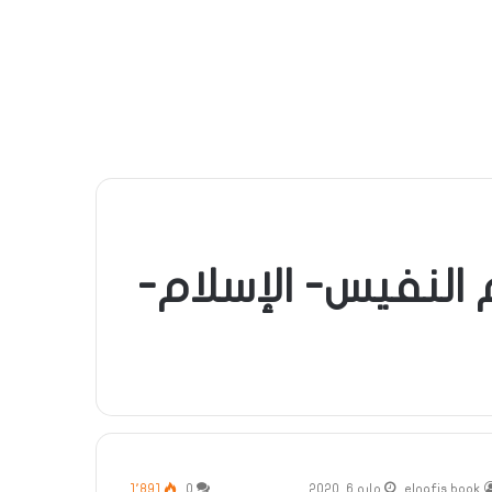
 النفيس- الإسلام-
elnafis book
مايو 6, 2020
0
1٬891