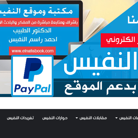
فيس يكتب: جواز عتريس من فؤادة باطل!! وجواز براقش من حُنين فاشل!!
ات النفيس
مقابلات النفيس
حوارات النفيس
تغريدات النفيس