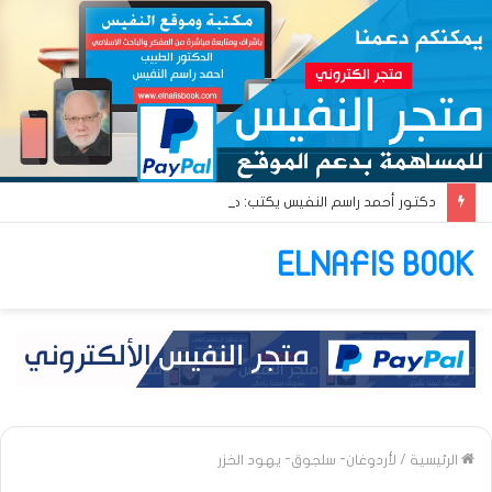
دكتور أحمد راسم النفيس يكتب: جواز عتريس من فؤادة باطل!! وجواز براقش من حُنين فاشل!!
ELNAFIS BOOK
الرئيسية
/
لأردوغان- سلجوق- يهود الخزر