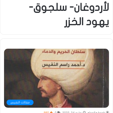
لأردوغان- سلجوق-
يهود الخزر
مقالات النفيس
elnafis book
يوليو 24, 2022
0
980