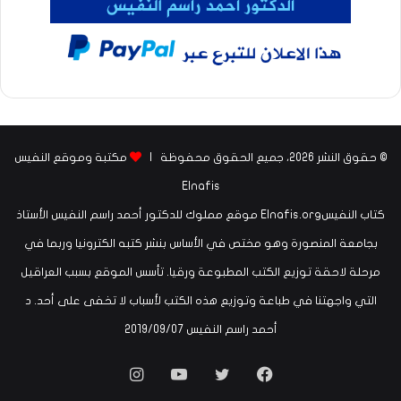
© حقوق النشر 2026، جميع الحقوق محفوظة |
مكتبة وموقع النفيس
Elnafis
كتاب النفيسElnafis.org موقع مملوك للدكتور أحمد راسم النفيس الأستاذ
بجامعة المنصورة وهو مختص في الأساس بنشر كتبه الكترونيا وربما في
مرحلة لاحقة توزيع الكتب المطبوعة ورقيا. تأسس الموقع بسبب العراقيل
التي واجهتنا في طباعة وتوزيع هذه الكتب لأسباب لا تخفى على أحد. د
أحمد راسم النفيس ‏07‏/09‏/2019
فيسبوك
تويتر
يوتيوب
انستقرام