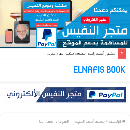
دكتور أحمد راسم النفيس يكتب: جواز عتريس من فؤادة باطل!! وجواز براقش من حُنين فاشل!!
ELNAFIS BOOK
الرئيسية
/
محمد أحمد المهدي- السودان- حسن البنا