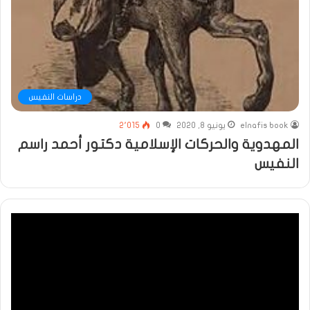
دراسات النفيس
elnafis book
يونيو 8, 2020
0
2٬015
المهدوية والحركات الإسلامية دكتور أحمد راسم
النفيس
مشغل
الفيديو