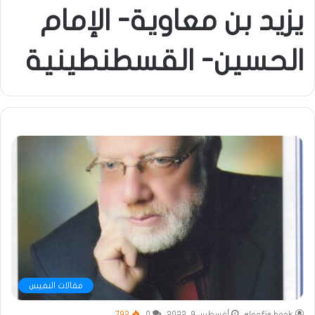
يزيد بن معاوية- الإمام
الحسين- القسطنطينية
مقالات النفيس
elnafis book
أغسطس 9, 2022
0
792