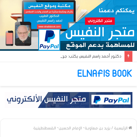
دكتور أحمد راسم النفيس يكتب: جواز عتريس من فؤادة باطل!! وجواز براقش من حُنين فاشل!!
ELNAFIS BOOK
الرئيسية
/
يزيد بن معاوية- الإمام الحسين- القسطنطينية