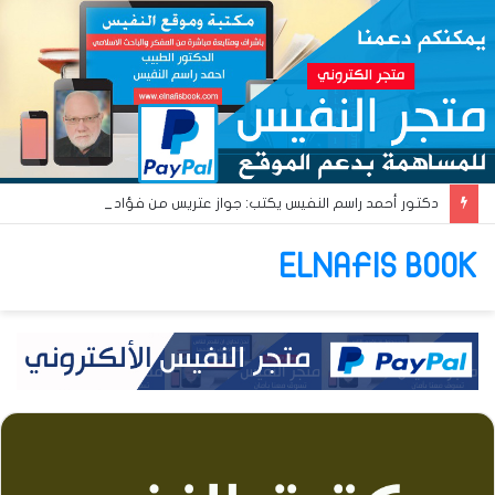
دكتور أحمد راسم النفيس يكتب: جواز عتريس من فؤادة باطل!! وجواز براقش من حُنين فاشل!!
ELNAFIS BOOK