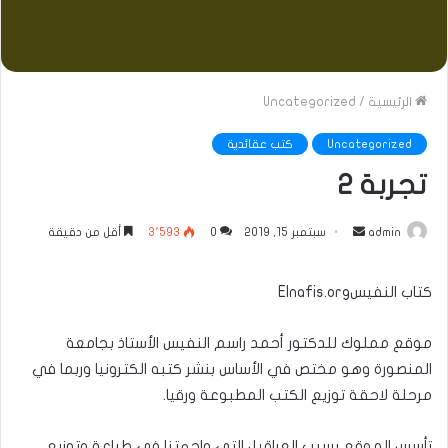
الرئيسية
/
Uncategorized
Uncategorized
كتب عقائدية
تجربة 2
أرسل
admin
سبتمبر 15, 2019
0
3٬593
أقل من دقيقة
بريدا
إلكترونيا
كتاب النفيسElnafis.org
موقع مملوك للدكتور أحمد راسم النفيس الأستاذ بجامعة
المنصورة وهو مختص في الأساس بنشر كتبه الكترونيا وربما في
مرحلة لاحقة توزيع الكتب المطبوعة ورقيا.
تأسس الموقع بسبب العراقيل التي واجهتنا في طباعة وتوزيع