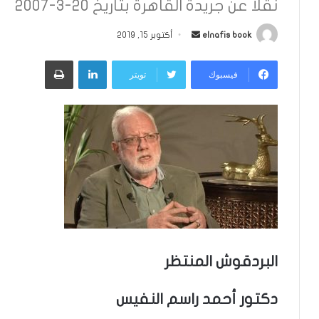
نقلا عن جريدة القاهرة بتاريخ 20-3-2007
أرسل
elnafis book
أكتوبر 15, 2019
بريدا
لينكدإن
طباعة
إلكترونيا
فيسبوك
تويتر
البردقوش المنتظر
دكتور أحمد راسم النفيس