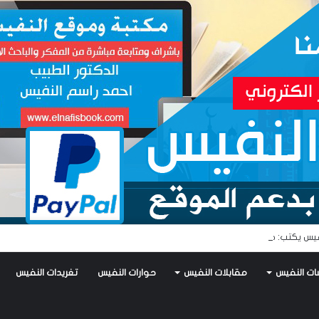
يس يكتب: جواز عتريس من فؤادة باطل!! وجواز براقش من حُنين فاشل!!
ات النفيس
مقابلات النفيس
حوارات النفيس
تغريدات النفيس