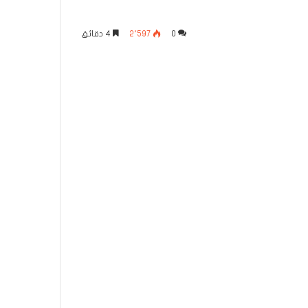
0
2٬597
4 دقائق