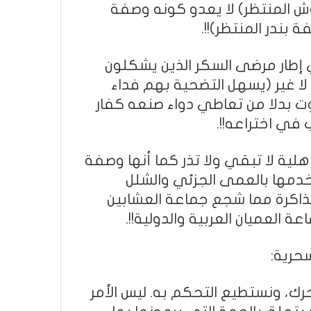
ش المنتظر) لا يعدو كونه وصفة
 بندر المنتظر)!!.
ي إطار مرضى السكر الذين يشكلون
من السكان لا يتجاوز 6% فقط لا غير (يسهل التضحية بهم فداء
ت بدلا من تعاطي دواء صنعه كفار
 في اختراعه!!.
هلية لا تبقي ولا تذر كما أنها وصفة
خدمها بالعمى الجزئي والشلل
لذاكرة مما شجع جماعة العشابين
ة العميان العربية والدولية!!.
حرية:
رك، ونستطيع التحكم به. ليس الأمر