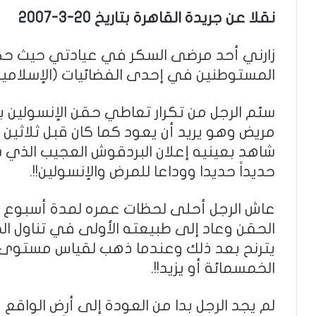
نقلا عن جريدة القاهرة بتاريخ 20-3-2007
زارني أحد مرضى السكر في عيادتي حيث ح
المستوطنين في إحدى الفضائيات (الإسلامية)
سئم الرجل من تكرار تعاطي حقن الإنسولين بص
مريض وهو يريد أن يعود كما كان قبل ثلاثين عا
شاهد بعينيه إعلان البردقوش العجيب الذي س
حديداً حديدا ووداعا للمرض والإنسولين!!.
عاش الرجل أحلى لحظات عمره لمدة أسبوع 
الحقن وعاد إلى طبيعته الأولى في تناول الط
يترنح بعد ذلك وعندما ذهب لقياس مستوى ا
الخمسمائة أو يزيد!!.
لم يجد الرجل بدا من العودة إلى أرض الواقع 