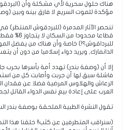
هناك حلول سحرية لأي مشكلة وأن (البردقو
مؤكدة للموت السريع لا فارق بينه وبين (وصفة
تنحصر الآثار المدمرة (للبردقوش المنتظر) ف
قطاعا محدودا 
للبرداقوش؟!) خاصة وأن هناك من يفضل المو
الدانمارك, ويريد دواء إسلاميا من دون أن يتعب
إلا أن (وصفة بندر) تهدد أمة بأسرها بحرب جا
فاشلة سبق لها أن جربت وأصابت كل من است
الرعاش والهلاوس المرضية فضلا عن فقدان ا
العرب على إعادة بيع نفس الدواء القاتل لجماع
تقول النشرة الطبية الملحقة بوصفة بندر الس
(سنراقب المتطرفين عن كثب!! خلقنا هذا التح