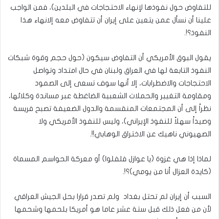
للتفاوض حول نفوذها لإنهاء الاحتجاجات في البلدين)، فمن الواجب
علينا أن نسأل عمن يتعين على إيران أن تتفاوض معه إلانهاء هذا
النفوذ؟!.
يقول البوق الأمريكي أن التفاوض سيكون (حول حجم وقوة شبكات
النفوذ التابعة لها في العراق ولبنان في حال امتداد وتواصل
الاحتجاجات والاضطرابات، إلا أنها سوف تسعى إلى الصمود
ومقاومة التغيير والحملات الشعبية الضاغطة عبر مساندة وكلائها،
نظراً إلى أن المجتمعات المنقسمة والدول الضعيفة تصبح فريسة
وصيداً سهلاً للنفوذ الإيراني)، وليس للنفوذ الأمريكي ولا
الصهيوني ناهيك عن الاختراق الوهابي!!.
لماذا إذا هي غزوة (يا عوازل فلفلوا) أو معركة الحواسم المسماة
(كايدة العزال أنا من يومي)؟!.
السبب أن إيران لم تحتل بغداد ولم تصدر قرارا بحل الجيش العراقي
لأن من فعل ذلك قبل ستة عشر عاما هو أمريكا بلحمها وشحمها