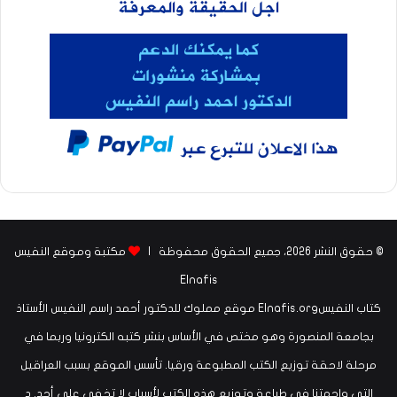
© حقوق النشر 2026، جميع الحقوق محفوظة |
مكتبة وموقع النفيس
Elnafis
كتاب النفيسElnafis.org موقع مملوك للدكتور أحمد راسم النفيس الأستاذ
بجامعة المنصورة وهو مختص في الأساس بنشر كتبه الكترونيا وربما في
مرحلة لاحقة توزيع الكتب المطبوعة ورقيا. تأسس الموقع بسبب العراقيل
التي واجهتنا في طباعة وتوزيع هذه الكتب لأسباب لا تخفى على أحد. د