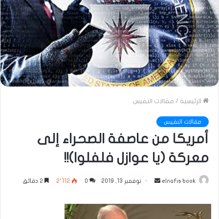
الرئيسية
/
مقالات النفيس
مقالات النفيس
أمريكا من عاصفة الصحراء إلى
معركة (يا عوازل فلفلوا)!!
أرسل
elnafis book
نوفمبر 13, 2019
0
2٬112
2 دقائق
بريدا
إلكترونيا