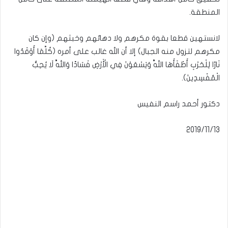
المنطقة.
لانستهين قطعا بقوة مكرهم ولا دهائهم وخبثهم (وإن كان
مكرهم لتزول منه الجبال) إلا أن الله غالب على أمره (كُلَّمَا أَوْقَدُوا
نَارًا لِلْحَرْبِ أَطْفَأَهَا اللَّهُ وَيَسْعَوْنَ فِي الْأَرْضِ فَسَادًا وَاللَّهُ لَا يُحِبُّ
الْمُفْسِدِينَ).
دكتور أحمد راسم النفيس