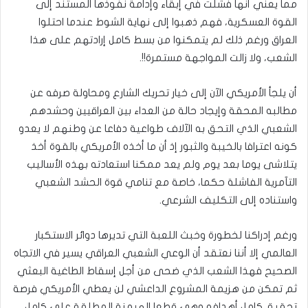
مما يعني أنها فشلت في إبقاء وإدامة نفوذها المستند إلى
القوة العسكرية، فهم ذهبوا إلى نهاية الشوط عندما احتلوا
العراق ورغم ذلك لم يتمكنوا من بسط كامل إرادتهم على هذا
الشعب، ولا زالت المواجهة مستمرة!!.
أن يلجأ الأمريكي الآن إلى خيار تحريك الشارع ومحاولة صرفه عن
مطالبه المحقة وإيجاد حالة من العداء بين العراقيين وحشدهم
الشعبي الذي التحق به الآلاف طواعية دفاعا عن وطنهم لا يعدو
كونه اعترافا بالخيبة والثبور إذ أن ما أخذه الأمريكي بالقوة أخذ
يتلاشى يوما بعد يوم ولم يعد ممكنا استعادته بهذه الأساليب
التآمرية الفاشلة حكما، خاصة مع تنامي قوة الحشد الشعبي
واستناده إلى التكليف الشرعي.
ورغم إدراكنا لخطورة وخبث اللعبة التي تديرها دوائر الاستكبار
العالمي إلا أننا نعتقد أن الوعي الشعبي العراقي يسير في الاتجاه
الصحيح فهذا الشعب الذي ضحى من أجل إسقاط الطاغية البعثي
ثم تمكن من هزيمة المشروع الداعشي لن يعطي الأمريكي فرصة
تحقيق كامل أهدافه وهي قطعا الهيمنة المطلقة على كامل