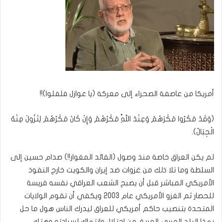
أمريكا من عاصفة الصحراء إلى معركة (يا عوازل فلفلوا)!!
(وَقَدْ مَكَرُوا مَكْرَهُمْ وَعِنْدَ اللَّهِ مَكْرُهُمْ وَإِنْ كَانَ مَكْرُهُمْ لِتَزُولَ مِنْهُ
الْجِبَالُ).
لم يكن العراق خاصة منذ وصول (القائد المغوار!!) صدام حسين إلى
السلطة وما تلا ذلك من غزوات ضد إيران والكويت خارج النفوذ
الأمريكي المباشر قبل أن يصبح الشعب العراقي نفسه فريسة
للحصار ثم الغزو الأمريكي عام 2003 ويكفي أن تقوم الولايات
المتحدة بتنصيب حاكم أمريكي للعراق ليدرك الناس هول ما حل
بهذا البلد العربي العريق من احتلال وانتهاك لسيادته وهتك