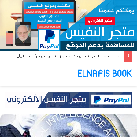
دكتور أحمد راسم النفيس يكتب: جواز عتريس من فؤادة باطل!! وجواز براقش من حُنين فاشل!!
ELNAFIS BOOK