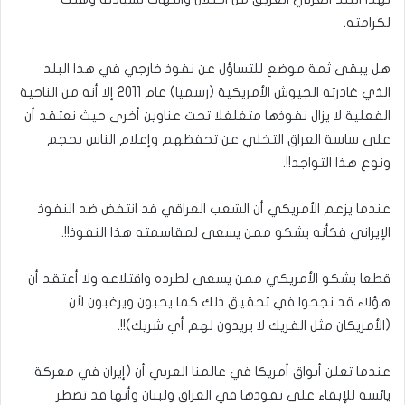
لكرامته.
هل يبقى ثمة موضع للتساؤل عن نفوذ خارجي في هذا البلد
الذي غادرته الجيوش الأمريكية (رسميا) عام 2011 إلا أنه من الناحية
الفعلية لا يزال نفوذها متغلغلا تحت عناوين أخرى حيث نعتقد أن
على ساسة العراق التخلي عن تحفظهم وإعلام الناس بحجم
ونوع هذا التواجد!!.
عندما يزعم الأمريكي أن الشعب العراقي قد انتفض ضد النفوذ
الإيراني فكأنه يشكو ممن يسعى لمقاسمته هذا النفوذ!!.
قطعا يشكو الأمريكي ممن يسعى لطرده واقتلاعه ولا أعتقد أن
هؤلاء قد نجحوا في تحقيق ذلك كما يحبون ويرغبون لأن
(الأمريكان مثل الفريك لا يريدون لهم أي شريك)!!.
عندما تعلن أبواق أمريكا في عالمنا العربي أن (إيران في معركة
يائسة للإبقاء على نفوذها في العراق ولبنان وأنها قد تضطر