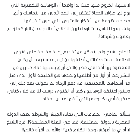
لا يسهل الخروج منها حيث بدا واضحا أن الوهابية التكفيرية التي
روج لها هؤلاء الدعاة تفتقر إلى الحد الأدنى من التماسك وأنها
مجرد منظومة من الأفكار والفتاوى التي جرى تلفيقها
وتقديمها للناس باعتبارها طريق الخلاص أو النجاة من النار كما زعم
يعقوب وشركاه!!.
تلجلج الشيخ ولم يتمكن من تقديم إجابة مقنعة على فتوى
الطائفة الممتنعة التي أطلقها ابن تيميه مستبعدا أن يكون
المقصود بها أحدا في مصر والتي أريق بسببها دماء ملايين من
البشر رغم أن أول من أطلقها ونفذها هو الخليفة الأول الذي قتل
من أسماهم بالممتنعين عن دفع الزكاة ثم تحولت بعد ذلك إلى
دستور اعتنقه الوهابيون كما أن الفتوى درست لنا من خلال كتابي
عبقرية أبي بكر وعمر التي ألفها عباس العقاد.
يسأله القاضي: الجماعات التي تقاتل الجيش والشرطة تصف الدولة
المصرية بالدولة الممتنعة، فما هي الفئة الممتنعة؟!، فرد الشيخ:
لا أدري ما أعرفش وهذا الكلام فين؟! والله لم أقرأه خالص!!.