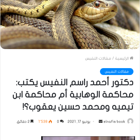
الرئيسية
/
مقالات النفيس
مقالات النفيس
دكتور أحمد راسم النفيس يكتب:
محاكمة الوهابية أم محاكمة ابن
تيميه ومحمد حسين يعقوب؟!
أرسل
elnafis book
يونيو 17, 2021
0
1٬538
2 دقائق
بريدا
إلكترونيا