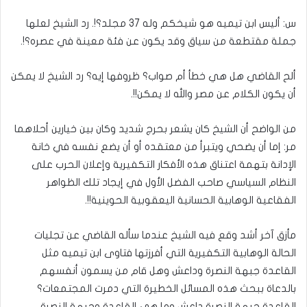
س: أليس ابن تيميه هو شيخكم وله 37 مجلد؟!. رد الشيخ لعلها
جملة مقتطعة من سياق وقد يكون عن فئة معينة في عصره؟!.
ألح القاضي هل هي خطأ أم صواب؟ ظروفها إيه؟ رد الشيخ لا يمكن
أن يكون الكلام عن مصر والله لا يمكن!!.
من الواضح أن الشيخ كان يشعر بحرج شديد وكان بين خيارين أحلاهما
مر: إما أن يضحي ويتبرأ من معتقده أو أن يضع نفسه في خانة
الإدانة بتهمة اعتناق هذه الأفكار التكفيرية وإعلان الحرب على
النظام السياسي صاحب الفضل الأول في إيجاد تلك الظواهر
الفقاعية الوهابية الحسانية اليعقوبية الحوينية!!.
مأزق آخر أشد وقع فيه الشيخ عندما سأله القاضي عن تجليات
الحالة الوهابية التكفيرية التي أفرزتها فتاوى ابن تيميه مثل
القاعدة جبهة النصرة وداعش وهل قام من يسمون أنفسهم
بالدعاة ببحث هذه المسائل الخطيرة التي دمرت المجتمعات؟
القاعدة جبهة النصرة داعش وما هي القاعدة وجبهة النصرة