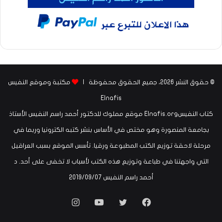
© حقوق النشر 2026، جميع الحقوق محفوظة |
مكتبة وموقع النفيس
Elnafis
كتاب النفيسElnafis.org موقع مملوك للدكتور أحمد راسم النفيس الأستاذ
بجامعة المنصورة وهو مختص في الأساس بنشر كتبه الكترونيا وربما في
مرحلة لاحقة توزيع الكتب المطبوعة ورقيا. تأسس الموقع بسبب العراقيل
التي واجهتنا في طباعة وتوزيع هذه الكتب لأسباب لا تخفى على أحد. د
أحمد راسم النفيس ‏07‏/09‏/2019
فيسبوك
تويتر
يوتيوب
انستقرام