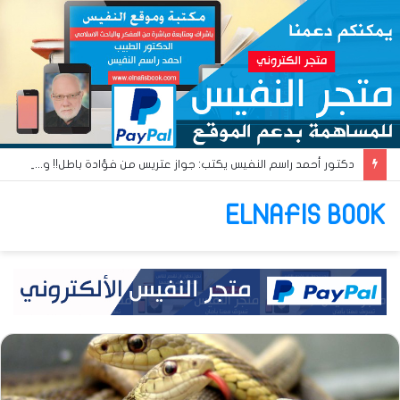
دكتور أحمد راسم النفيس يكتب: جواز عتريس من فؤادة باطل!! وجواز براقش من حُنين فاشل!!
ELNAFIS BOOK