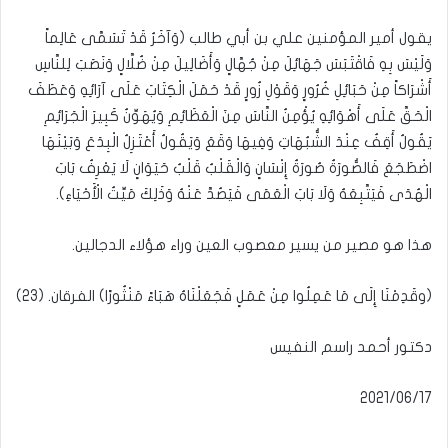
يقول أمير المؤمنين علي بن أبي طالب (وَآخَرُ قَدْ تَسَمَّى عَالِماً
وَلَيْسَ بِهِ فَاقْتَبَسَ جَهَائِلَ مِنْ جُهَّالٍ وَأَضَالِيلَ مِنْ ضُلَّالٍ وَنَصَبَ لِلنَّاسِ
أَشْرَاكاً مِنْ حَبَائِلِ غُرُورٍ وَقَوْلِ زُورٍ قَدْ حَمَلَ الْكِتَابَ عَلَى آرَائِهِ وَعَطَفَ
الْحَقَّ عَلَى أَهْوَائِهِ يُؤْمِنُ النَّاسَ مِنَ الْعَظَائِمِ وَيُهَوِّنُ كَبِيرَ الْجَرَائِمِ
يَقُولُ أَقِفُ عِنْدَ الشُّبُهَاتِ وَفِيهَا وَقَعَ وَيَقُولُ أَعْتَزِلُ الْبِدَعَ وَبَيْنَهَا
اضْطَجَعَ فَالصُّورَةُ صُورَةُ إِنْسَانٍ وَالْقَلْبُ قَلْبُ حَيَوَانٍ لَا يَعْرِفُ بَابَ
الْهُدَى فَيَتَّبِعَهُ وَلَا بَابَ الْعَمَى فَيَصُدَّ عَنْهُ وَذَلِكَ مَيِّتُ الْأَحْيَاءِ).
هذا هو مصير من يسير معصوب العين وراء هؤلاء الدجالين.
(وقَدِمْنَا إِلَى مَا عَمِلُوا مِنْ عَمَلٍ فَجَعَلْنَاهُ هَبَاءً مَنْثُورًا) الفرقان. (23)
دكتور أحمد راسم النفيس