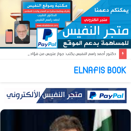
دكتور أحمد راسم النفيس يكتب: جواز عتريس من فؤادة باطل!! وجواز براقش من حُنين فاشل!!
ELNAFIS BOOK