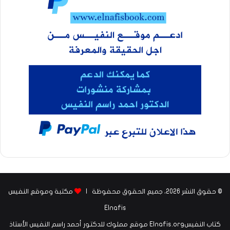
© حقوق النشر 2026، جميع الحقوق محفوظة |
مكتبة وموقع النفيس
Elnafis
كتاب النفيسElnafis.org موقع مملوك للدكتور أحمد راسم النفيس الأستاذ