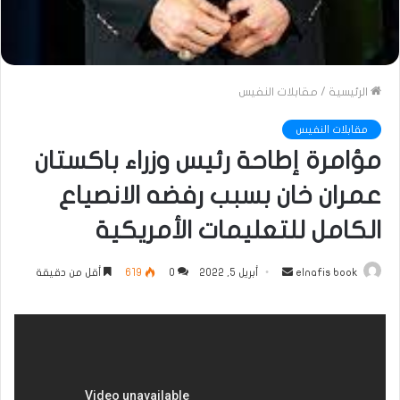
الرئيسية
/
مقابلات النفيس
مقابلات النفيس
مؤامرة إطاحة رئيس وزراء باكستان
عمران خان بسبب رفضه الانصياع
الكامل للتعليمات الأمريكية
أرسل
elnafis book
أبريل 5, 2022
0
619
أقل من دقيقة
بريدا
إلكترونيا