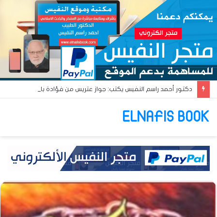
دكتور أحمد راسم النفيس يكتب: جواز عتريس من فؤادة باطل!! وجواز براقش من حُنين فاشل!!
ELNAFIS BOOK