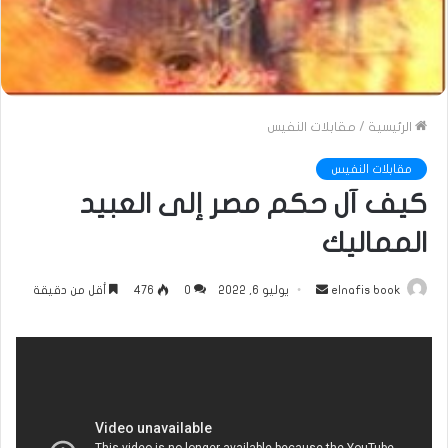
الرئيسية
/
مقابلات النفيس
مقابلات النفيس
كيف آل حكم مصر إلى العبيد
المماليك
أرسل
elnafis book
يوليو 6, 2022
0
476
أقل من دقيقة
بريدا
إلكترونيا