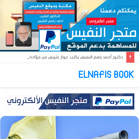
دكتور أحمد راسم النفيس يكتب: جواز عتريس من فؤادة باطل!! وجواز براقش من حُنين فاشل!!
ELNAFIS BOOK