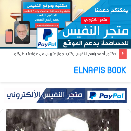
دكتور أحمد راسم النفيس يكتب: جواز عتريس من فؤادة باطل!! وجواز براقش من حُنين فاشل!!
ELNAFIS BOOK