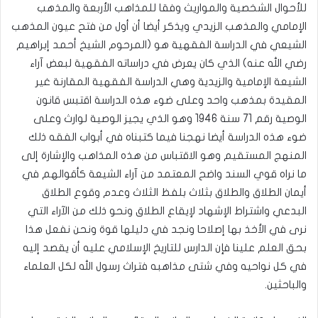
للأحوال الشخصية والمواريث وفقا للمذاهب الأربعة والمذهب
الإمامي والمذهب الزيدي ويذكر أيضا أن أول من فتح عيون المذهب
الشيعي في الدراسة الفقهية هو (المرحوم الشيخ أحمد إبراهيم
رضي الله عنه) الذي كان يعرض في دراساته الفقهية لبعض آراء
الشيعة الإمامية والزيدية وهي الدراسة الفقهية المقارنة غير
المقيدة بمذهب واحد وعلى ضوء هذه الدراسة اقتبس قانون
الوصية رقم 71 سنة 1946 وهو الذي يجيز الوصية لوارث وعلى
ضوء هذه الدراسة أيضا نهجنا فيما كتبناه في أبواب الفقه ذلك
المنهج المستقيم وهو الاقتباس من هذه المذاهب والإشارة إلى
ما نراه قوي السند واضح المعتمد من آراء الشيعة كأقوالهم في
أيمان الطلاق والطلاق بثلاث بلفظ الثلاث وعدم وقوع الطلاق
البدعي واشتراط الإشهاد لإيقاع الطلاق ونحو ذلك من الآراء التي
نرى في الأخذ بها إصلاحا ونجد في دليلها قوة ونحن نفعل هذا
بحق العلم علينا فإن الدارس للتاريخ الإسلامي عليه أن يقصد إليه
في كل نواحيه وفي شتى مذاهبه فتراث رسول الله لكل العلماء
والباحثين.