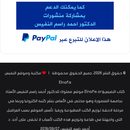
© حقوق النشر 2026، جميع الحقوق محفوظة |
مكتبة وموقع النفيس
Elnafis
كتاب النفيسElnafis.org موقع مملوك للدكتور أحمد راسم النفيس الأستاذ
بجامعة المنصورة وهو مختص في الأساس بنشر كتبه الكترونيا وربما في
مرحلة لاحقة توزيع الكتب المطبوعة ورقيا. تأسس الموقع بسبب العراقيل
التي واجهتنا في طباعة وتوزيع هذه الكتب لأسباب لا تخفى على أحد. د
أحمد راسم النفيس ‏07‏/09‏/2019