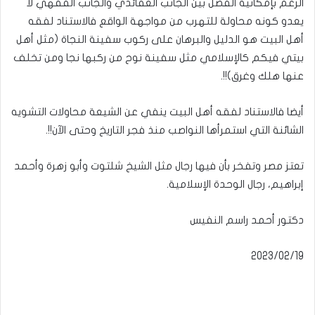
الزعم بإمكانية الفصل بين الجانب العقائدي والجانب الفقهي لا
يعدو كونه محاولة للتهرب من مواجهة الواقع فالاستناد لفقه
أهل البيت هو الدليل والبرهان على ركوب سفينة النجاة (مثل أهل
بيتي فيكم كالإسلامي مثل سفينة نوح من ركبها نجا ومن تخلف
عنها هلك وغرق)!!.
أيضا فالاستناد لفقه أهل البيت ينفي عن الشيعة محاولات التشويه
الشائنة التي استمرأها النواصب منذ فجر التاريخ وحتى الآن!!.
تعتز مصر وتفخر بأن فيها رجال مثل الشيخ شلتوت وأبو زهرة وأحمد
إبراهيم، رجال الوحدة الإسلامية.
دكتور أحمد راسم النفيس