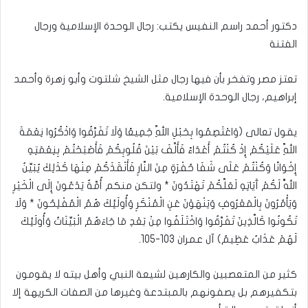
بريدا
إلكترونيا
دكتور أحمد راسم النفيس يكتب: رجال الوحدة الإسلامية ورجال
الفتنة
تعتز مصر وتفخر بأن فيها رجال مثل الشيخ شلتوت وأبو زهرة وأحمد
إبراهيم، رجال الوحدة الإسلامية.
يقول تعالى (وَاعْتَصِمُوا بِحَبْلِ اللَّهِ جَمِيعًا وَلَا تَفَرَّقُوا وَاذْكُرُوا نِعْمَةَ
اللَّهِ عَلَيْكُمْ إِذْ كُنْتُمْ أَعْدَاءً فَأَلَّفَ بَيْنَ قُلُوبِكُمْ فَأَصْبَحْتُمْ بِنِعْمَتِهِ
إِخْوَانًا وَكُنْتُمْ عَلَى شَفَا حُفْرَةٍ مِنَ النَّارِ فَأَنْقَذَكُمْ مِنْهَا كَذَلِكَ يُبَيِّنُ
اللَّهُ لَكُمْ آَيَاتِهِ لَعَلَّكُمْ تَهْتَدُونَ * ولتكن منكم أُمَّةٌ يَدْعُونَ إِلَى الْخَيْرِ
وَيَأْمُرُونَ بِالْمَعْرُوفِ وَيَنْهَوْنَ عَنِ الْمُنْكَرِ وَأُولَئِكَ هُمُ الْمُفْلِحُونَ * وَلَا
تَكُونُوا كَالَّذِينَ تَفَرَّقُوا وَاخْتَلَفُوا مِنْ بَعْدِ مَا جَاءَهُمُ الْبَيِّنَاتُ وَأُولَئِكَ
لَهُمْ عَذَابٌ عَظِيمٌ) آل عمران 103-105.
كثير من المتعصبين والكارهين لشيعة النبي وأهل بيته لا يقومون
بتكفيرهم بل يصفونهم بالمبتدعة وغيرها من الصفات الكريهة إلا