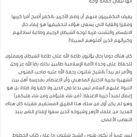
أنها تبقى حمالة أوجه.
يعرف التكفيريون منهم أن وصم الآخرين بالكفر أصبح أمرا كريها
ومقززا والغاية التي يسعى هؤلاء لتحقيقها هو إبقاء حال
الانقسام والتشتت قربة لوجه الشيطان الرجيم وطاعة لساداتهم
وكبرائهم الذين أضلوهم السبيلا!!.
كان هناك دوما رجال يؤثرون طاعة الله على طاعة الشيطان ويعملون
للحفاظ على وحدة الأمة الإسلامية طالبين بذلك رضا الله عز وجل
والأمر لم يبدأ بالشيخ شلتوت رحمة الله عليه صاحب الفتوى
الشهيرة بحرية الاختيار المذهبي وأن الاعتصام بمدرسة أهل بيت
النبوة عليهم السلام ليس بدعا في الدين ولا كفرا ولا ضلالا بل هو
إعمال لمبدأ حرية الاعتقاد (من شاء فليؤمن ومن شاء فليكفر)
وهو لم يكن أول من سلك هذا الطريق المستقيم فقبله كان هناك
العديد من علماء الأزهر وشيوخه الذين سعوا لإقناع الناس بنبذ
التعصب الأعمى.
ليس غريبا أن تكون فتوى الشيخ شلتوت ردا على كتاب الخطوط