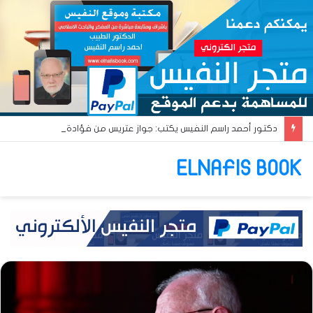
دكتور أحمد راسم النفيس يكتب: جواز عتريس من فؤادة باطل!! وجواز براقش من حُنين فاشل!!
ELNAFIS BOOK