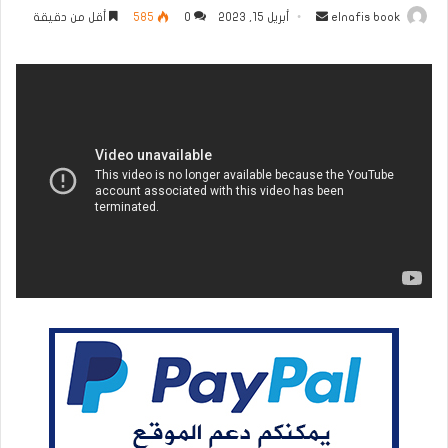
أرسل
elnafis book
أبريل 15, 2023
0
585
أقل من دقيقة
بريدا
إلكترونيا