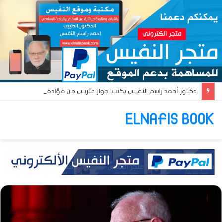
دكتور أحمد راسم النفيس يكتب: جواز عتريس من فؤادة باطل!! وجواز براقش من حُنين فاشل!!
ELNAFIS BOOK