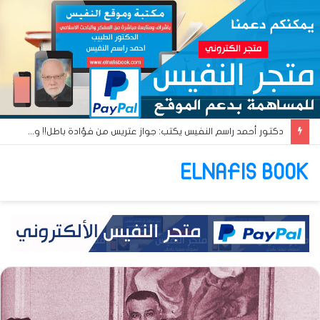
دكتور أحمد راسم النفيس يكتب: جواز عتريس من فؤادة باطل!! وجواز براقش من حُنين فاشل!!
ELNAFIS BOOK