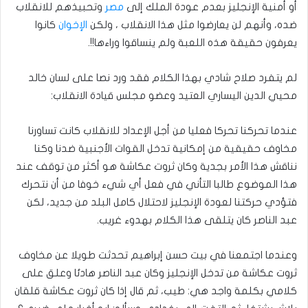
أو أمنية الإنجليز بعدم عودة الملك إلى
مصر
وتحبيذهم للانقلاب
ضده، وأنهم لن يعارضوا مثل هذا الانقلاب ، ولكن
الإخوان
كانوا
يعرفون حقيقة هذه اللعبة ولم ينساقوا وراءها!!.
لم يتفرد صلاح شادي بهذا الكلام فقد ورد نصا على لسان خالد
محيي الدين اليساري العتيد وعضو مجلس قيادة الانقلاب:
عندما تحركنا تحركا فعليا من أجل الإعداد للانقلاب كانت تساورنا
مخاوف حقيقية من إمكانية تدخل القوات الأجنبية ضدنا وكنا
نناقش هذا الأمر بجدية وكان ثروت عكاشة هو أكثر من توقف عند
هذا الموضوع طالبا التأني في فعل أي شيء خوفا من أن نتحرك
فتؤدي حركتنا لعودة الإنجليز لاحتلال كامل البلد من جديد، لكن
عبد الناصر كان يتلقى هذا الكلام بهدوء غريب.
وعندما اجتمعنا في بيت حسن إبراهيم تحدثت طويلا عن مخاوف
ثروت عكاشة من تدخل الإنجليز وكان عبد الناصر هادئا وعلق على
كلامي بكلمة واجد هي: طيب، ثم قال إذا كان ثروت عكاشة قلقان