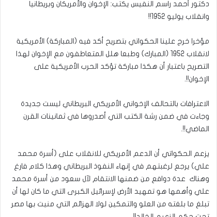
دكتور أحمد راسم النفيس يكتب: الإخوان والأمريكان وبريطانيا
وانقلاب يوليو 1952!!
مؤخرا خرج علينا الحكواتي بتصريح أكد فيه (المباركة) الأمريكية
لانقلاب 1952 (المبارك) وطبعا هلل المتعاطفون مع الإخوان لهذا
التصريح باعتبار أن هكذا مباركة تؤكد الحرب الأمريكية على
الإخوان!!.
الاعترافات بالتحالف الإخواني الأمريكي البريطاني ليست جديدة
وجاءت في ضمن رشة الكتب التي أصدروها في ثمانينات القرن
الماضي!!.
يزعم الحكواتي أن الدعم الأمريكي للانقلاب على (أسرة محمد
علي) يرجع لرغبتهم في إنهاء النفوذ البريطاني وهذا كلام فارغ
وهناك عدة دوافع من ضمنها الانتقام لآل سعود من أسرة محمد
علي وأهمها هو تمهيد الأرض لإسرائيل الكبرى التي ما كان لها أن
تبلغ ما بلغته من العلو والتمكين لولا الهزائم التي منيت بها مصر
تحت حكم الزعيم الخالد!!.