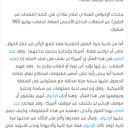
يتحدث الإخواني القيادي صلاح شادي في كتابه (صفحات من
التاريخ) عن احتمالات التدخل الأجنبي المضاد لانقلاب يوليو 1952
فيقول:
أما من ناحية ردود الفعل الخارجية فمد اتفق الرأي من خلال الحوار ،
على أن دولتين فقط، أمريكا وإنجلترا يحتمل تدخلهما ، وقال
عبد
الناصر
فى هذا الشأن إن أمريكا لن تقف فى صف الملك إذا حدث
الانقلاب ، بل إنها تؤيد أى ثورة أو انقلاب يطيح به ، وقد فهم
ضمنيا أنه يبنى رأيه على أساس معلومات استطاع بعض زملائه
الحصول عليها نتيجة صلة صداقة مع مسئولين فى السفارة
الأمريكية ، وقال إنه ليس لديه معلومات عن سياسة إنجلترا
وموقعها فى هذا الشأن ، وهنا أجاب
الإخوان
أنهم يعلمون أن
موقف الإبخيز لن يختلف عن موقف أمريكا ، وقد فوجئ
عبد
الناصر
بهذا القول وأبدى دهشته من هذه المعلومات وكيف حصل
عليها
الإخوان
، وسأل عن مصدرها وألح فى التأكد من صحتها مرة
ثانية (وقد تأكد
الإخوان
فعلا مرة ثانية وأخبروه) وبحب التنويه على