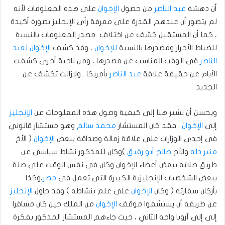
أن دهشة
عبد الناصر
من حصول
الإخوان
على هذه المعلومات لأنه
لم يتصور أن عندهم القدرة على معرفة رأى الإنجليز بصورة أكيدة
، كما أن المستقبل كشف عن اختلاف مصدر المعلومات بالنسبة
للضباط الأحرار ومصدرها بالنسبة
للإخوان
، وقد كشف
الإخوان
لعبد
الناصر
فى الوقت المناسب عن مصدرها ، ومن ناحية أخرى كشفت
الأيام عن حقيقة علاقة
عبد الناصر
بأمريكا . ولازالت تكشف عن
الجديد .
ويحسن أن نشير هنا إلى كيفية وصول هذه المعلومات عن
الإنجليز
إلى
الإخوان
. فقد كان المستشار
محمد سالم
وهو مستشار قانوني
فى إحدى الوزارات على علاقة زمالة وصداقة ببعض
الإخوان
( الأخ
منير دله
والأخ
صالح أبو رقيق
)وكان للمذكور نشاط سياسي عن
طريق صلاته ببعض أعضاء
الإخوان
وكان فى نفس الوقت على صلة
ببعض الشخصيات الإنجليزية الكبيرة التى تعمل فى
مصر
،وكذا
بأركان سفارته ( وكان
الإخوان
على علم بنشاطه ) وقد حاول
الإنجليز
عن طريقه أن يستشفوا موقف
الإخوان
من الملك حين كان مسافرا
إلى إلى آروبا واجه الثاني ، حيث جاءهم المستشار المذكور بفكرة