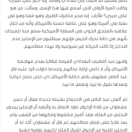
بلاش يشتغل ثم التفت إلى بغدادي وسأله: إيه أخبار علي ضبري؟
وكانت المرة الأولى التي أسمع فيها هذا الإسم، وسألت: من هو
علي صبري؟ فأجاب: إنه مدير مخابرات الطيران وهو معنا وهو في
بعثة في أمريكا وهو على علاقة حسنة بالأمريكان وأنه من خلال
علاقته بالملحق الجوي في السفارة الأمريكية سمع منه تلميحات
بأنهم في حالة تحرك الجيش فإنهم سيطلبون من الإنجليز عدم
التدخل إذا كانت الحركة غير شيوعية ولا تهدد مصالحهم.
وانتهز عبد اللطيف البغدادي الفرصة مطالبا بعدم مهاجمة
الأمريكان وأن لا داعي لإثارة عدائهم وعندما حاولت الرد عليه قال
عبد الناصر: معلهش بلاش حكاية الأمريكان دي حتى تنجح حركتنا
وبعدها نقول ما نريد ونفعل ما نريد.
ثم ألقى عبد الناصر في الاجتماع بقنبلة جديدة فقال أن حسن
عشماوي من قادة الإخوان عاود الاتصال به وأبلغه أن الإنجليز يريدون
التخلص من الملك فقد أصبح مكشوفا ومكروها من الشعب ولم
يعد قادرا على ضمان مصالحهم ثم قال أن عشماوي أكد له أن
الإنجليز طلبوا من الإخوان اغتيال الملك لكنهم رفضوا خشية