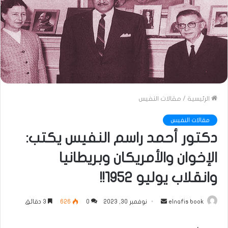
الرئيسية
/
مقالات النفيس
مقالات النفيس
دكتور أحمد راسم النفيس يكتب:
الإخوان والأمريكان وبريطانيا
وانقلاب يوليو 1952!!
أرسل
elnafis book
نوفمبر 30, 2023
0
626
3 دقائق
بريدا
إلكترونيا