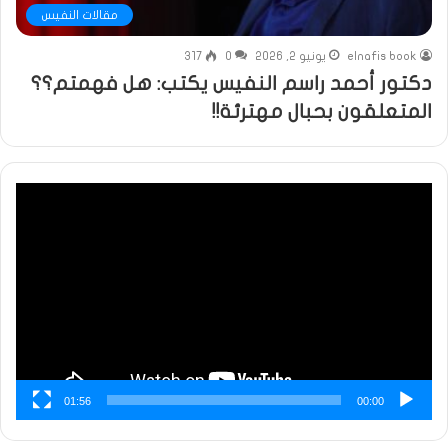
مقالات النفيس
elnafis book
يونيو 2, 2026
0
317
دكتور أحمد راسم النفيس يكتب: هل فهمتم؟؟
المتعلقون بحبال مهترئة!!
مشغل
الفيديو
01:56
00:00