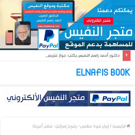
دكتور أحمد راسم النفيس يكتب: جواز عتريس من فؤادة باطل!! وجواز براقش من حُنين فاشل!!
ELNAFIS BOOK
الرئيسية
/
إيران قوة عظمى- رضوخ إسرائيل- فشل أمريكا